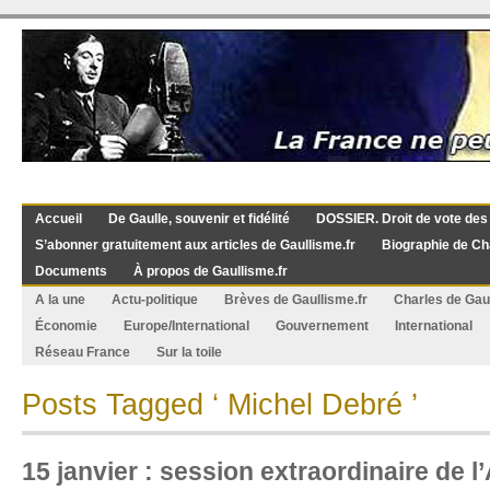
Accueil
De Gaulle, souvenir et fidélité
DOSSIER. Droit de vote des
S’abonner gratuitement aux articles de Gaullisme.fr
Biographie de Ch
Documents
À propos de Gaullisme.fr
A la une
Actu-politique
Brèves de Gaullisme.fr
Charles de Gau
Économie
Europe/International
Gouvernement
International
Réseau France
Sur la toile
Posts Tagged ‘ Michel Debré ’
15 janvier : session extraordinaire de 