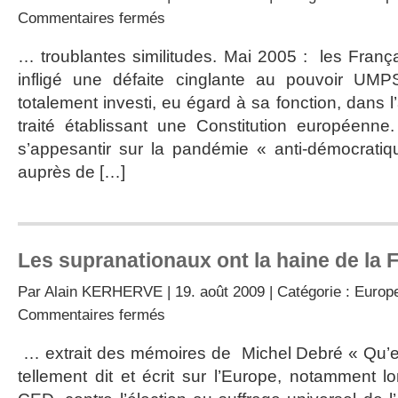
sur
Commentaires fermés
1952
–
… troublantes similitudes. Mai 2005 : les França
2005
infligé une défaite cinglante au pouvoir UM
totalement investi, eu égard à sa fonction, dans l
traité établissant une Constitution européenne
s’appesantir sur la pandémie « anti-démocratiq
auprès de […]
Les supranationaux ont la haine de la 
Par
Alain KERHERVE
| 19. août 2009 | Catégorie :
Europe
sur
Commentaires fermés
Les
supranationaux
… extrait des mémoires de Michel Debré « Qu’es
ont
tellement dit et écrit sur l’Europe, notamment l
la
haine