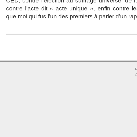
CED, contre l’élection au suffrage universel de
de
contre l’acte dit « acte unique », enfin contre 
la
France
que moi qui fus l’un des premiers à parler d’un 
T
©