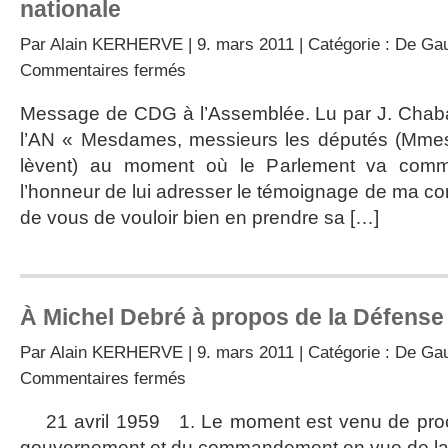
nationale
Par
Alain KERHERVE
| 9. mars 2011 | Catégorie :
De Gau
sur
Commentaires fermés
15
janvier
Message de CDG à l’Assemblée. Lu par J. Chab
:
l’AN « Mesdames, messieurs les députés (Mmes
session
extraordinaire
lèvent) au moment où le Parlement va comme
de
l’honneur de lui adresser le témoignage de ma con
l’Assemblée
nationale
de vous de vouloir bien en prendre sa […]
À Michel Debré à propos de la Défense
Par
Alain KERHERVE
| 9. mars 2011 | Catégorie :
De Gau
sur
Commentaires fermés
À
Michel
21 avril 1959 1. Le moment est venu de procé
Debré
gouvernement et du commandement en vue de la
à