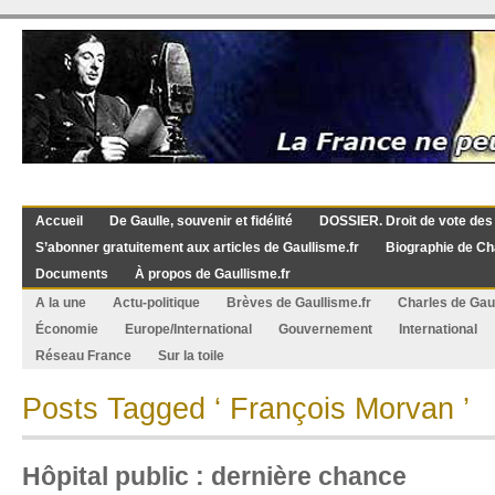
Accueil
De Gaulle, souvenir et fidélité
DOSSIER. Droit de vote des
S’abonner gratuitement aux articles de Gaullisme.fr
Biographie de Ch
Documents
À propos de Gaullisme.fr
A la une
Actu-politique
Brèves de Gaullisme.fr
Charles de Gau
Économie
Europe/International
Gouvernement
International
Réseau France
Sur la toile
Posts Tagged ‘ François Morvan ’
Hôpital public : dernière chance