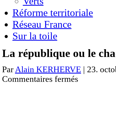
Verts
Réforme territoriale
Réseau France
Sur la toile
La république ou le cha
Par
Alain KERHERVE
| 23. octo
sur
Commentaires fermés
La
république
ou
le
chaos