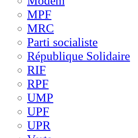
Modem
MPF
MRC
Parti socialiste
République Solidaire
RIF
RPF
UMP
UPF
UPR