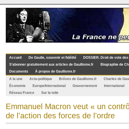
Accueil
De Gaulle, souvenir et fidélité
DOSSIER. Droit de vote des
S’abonner gratuitement aux articles de Gaullisme.fr
Biographie de Ch
Documents
À propos de Gaullisme.fr
A la une
Actu-politique
Brèves de Gaullisme.fr
Charles de Gau
Économie
Europe/International
Gouvernement
International
Réseau France
Sur la toile
Emmanuel Macron veut « un contrô
de l’action des forces de l’ordre