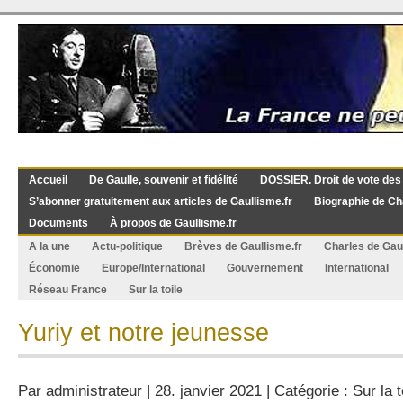
Accueil
De Gaulle, souvenir et fidélité
DOSSIER. Droit de vote des
S’abonner gratuitement aux articles de Gaullisme.fr
Biographie de Ch
Documents
À propos de Gaullisme.fr
A la une
Actu-politique
Brèves de Gaullisme.fr
Charles de Gau
Économie
Europe/International
Gouvernement
International
Réseau France
Sur la toile
Yuriy et notre jeunesse
Par
administrateur
| 28. janvier 2021 | Catégorie :
Sur la t