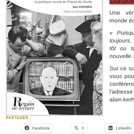
Gaull
Une véri
monde éc
« Puisq
toujours,
tôt ou t
nouvelle 
Sur ce su
vous pour
conféren
l’adre
alain.ke
PARTAGER :
Facebook
X
LinkedIn