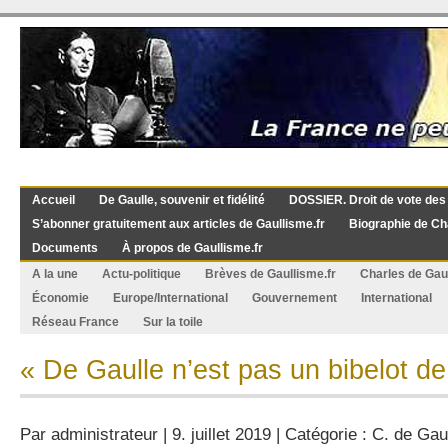
Accueil
De Gaulle, souvenir et fidélité
DOSSIER. Droit de vote des
S’abonner gratuitement aux articles de Gaullisme.fr
Biographie de Ch
Documents
À propos de Gaullisme.fr
A la une
Actu-politique
Brèves de Gaullisme.fr
Charles de Gau
Économie
Europe/International
Gouvernement
International
Réseau France
Sur la toile
« De Gaulle n’est pas un bibelot d
Par
administrateur
| 9. juillet 2019 | Catégorie :
C. de Gau