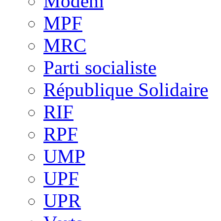
Modem
MPF
MRC
Parti socialiste
République Solidaire
RIF
RPF
UMP
UPF
UPR