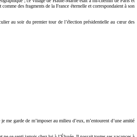
éographique ; ce village de Haute-Marne était à mi-chemin de Paris et
ent comme des fragments de la France éternelle et correspondaient à son
ier au soir du premier tour de l’élection présidentielle au cœur des
 que je me garde de m’imposer au milieu d’eux, m’entourent d’une amitié
 ne se senti jamais chez lui à l’Élysée. Il passait toutes ses vacances à