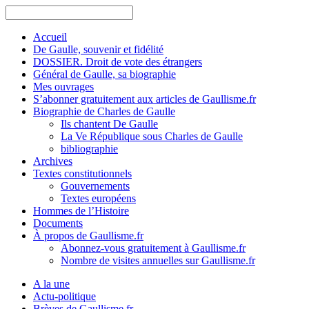
Accueil
De Gaulle, souvenir et fidélité
DOSSIER. Droit de vote des étrangers
Général de Gaulle, sa biographie
Mes ouvrages
S’abonner gratuitement aux articles de Gaullisme.fr
Biographie de Charles de Gaulle
Ils chantent De Gaulle
La Ve République sous Charles de Gaulle
bibliographie
Archives
Textes constitutionnels
Gouvernements
Textes européens
Hommes de l’Histoire
Documents
À propos de Gaullisme.fr
Abonnez-vous gratuitement à Gaullisme.fr
Nombre de visites annuelles sur Gaullisme.fr
A la une
Actu-politique
Brèves de Gaullisme.fr