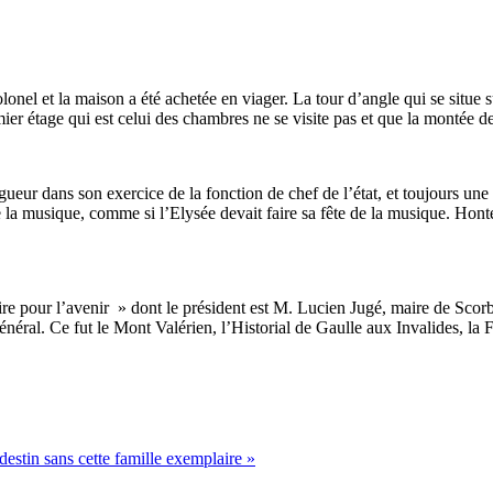
lonel et la maison a été achetée en viager. La tour d’angle qui se situe sur
mier étage qui est celui des chambres ne se visite pas et que la montée de
a rigueur dans son exercice de la fonction de chef de l’état, et toujours 
e la musique, comme si l’Elysée devait faire sa fête de la musique. Hon
e pour l’avenir » dont le président est M. Lucien Jugé, maire de Scor
énéral. Ce fut le Mont Valérien, l’Historial de Gaulle aux Invalides, la
estin sans cette famille exemplaire »