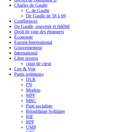
Charles de Gaulle
C. de Gaulle
De Gaulle de 58 à 69
Conférences
De Gaulle, souvenir et fidélité
Droit de vote des étrangers
Économie
Europe/International
Gouvernement
International
Libre propos
coup de cœur
Lire & Voir
Partis politiques
DLR
FN
Modem
MPF
MRC
Parti socialiste
République Solidaire
RIF
RPF
UMP