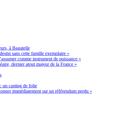
urs, à Bagatelle
estin sans cette famille exemplaire »
t s’assumer comme instrument de puissance »
éaire, dernier atout majeur de la France »
s
 un casting de folie
ssionner immédiatement sur un référendum perdu »