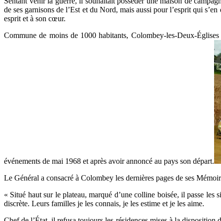
Sentant venir la guerre, il souhaitait posséder une maison de campag
de ses garnisons de l’Est et du Nord, mais aussi pour l’esprit qui s’e
esprit et à son cœur.
Commune de moins de 1000 habitants, Colombey-les-Deux-Églises fut p
événements de mai 1968 et après avoir annoncé au pays son départ.
Le Général a consacré à Colombey les dernières pages de ses Mémoire
« Situé haut sur le plateau, marqué d’une colline boisée, il passe les
discrète. Leurs familles je les connais, je les estime et je les aime.
Chef de l’État, il refusa toujours les résidences mises à la disposition