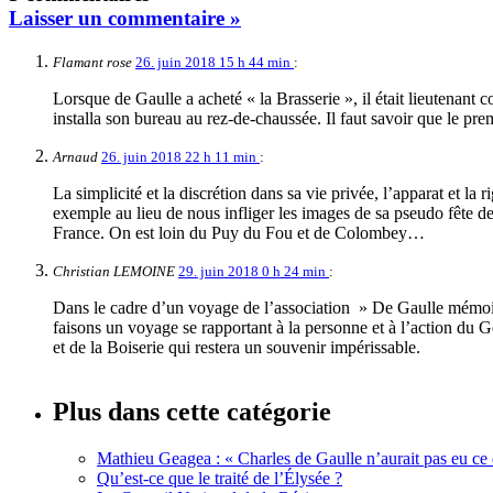
Laisser un commentaire »
Flamant rose
26. juin 2018 15 h 44 min
:
Lorsque de Gaulle a acheté « la Brasserie », il était lieutenant co
installa son bureau au rez-de-chaussée. Il faut savoir que le pre
Arnaud
26. juin 2018 22 h 11 min
:
La simplicité et la discrétion dans sa vie privée, l’apparat et l
exemple au lieu de nous infliger les images de sa pseudo fête d
France. On est loin du Puy du Fou et de Colombey…
Christian LEMOINE
29. juin 2018 0 h 24 min
:
Dans le cadre d’un voyage de l’association » De Gaulle mémoir
faisons un voyage se rapportant à la personne et à l’action du G
et de la Boiserie qui restera un souvenir impérissable.
Plus dans cette catégorie
Mathieu Geagea : « Charles de Gaulle n’aurait pas eu ce d
Qu’est-ce que le traité de l’Élysée ?