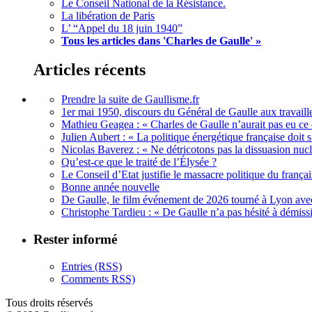
Le Conseil National de la Résistance.
La libération de Paris
L’ “Appel du 18 juin 1940”
Tous les articles dans 'Charles de Gaulle' »
Articles récents
Prendre la suite de Gaullisme.fr
1er mai 1950, discours du Général de Gaulle aux travaille
Mathieu Geagea : « Charles de Gaulle n’aurait pas eu ce d
Julien Aubert : « La politique énergétique française doi
Nicolas Baverez : « Ne détricotons pas la dissuasion nucl
Qu’est-ce que le traité de l’Élysée ?
Le Conseil d’Etat justifie le massacre politique du françai
Bonne année nouvelle
De Gaulle, le film événement de 2026 tourné à Lyon avec
Christophe Tardieu : « De Gaulle n’a pas hésité à démi
Rester informé
Entries (RSS)
Comments RSS)
Tous droits réservés