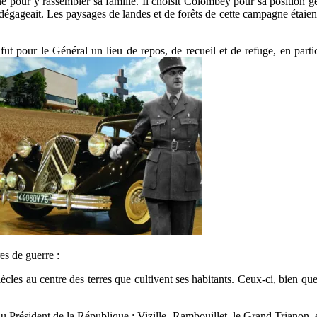
ne pour y rassembler sa famille. Il choisit Colombey pour sa position g
n dégageait. Les paysages de landes et de forêts de cette campagne étai
our le Général un lieu de repos, de recueil et de refuge, en particul
s de guerre :
 siècles au centre des terres que cultivent ses habitants. Ceux-ci, bien
 du Président de la République : Vizille, Rambouillet, le Grand Trianon, et