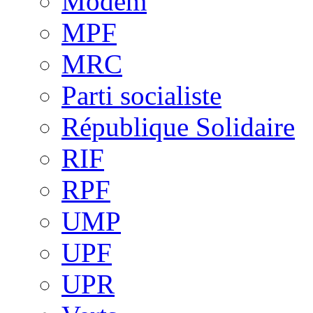
Modem
MPF
MRC
Parti socialiste
République Solidaire
RIF
RPF
UMP
UPF
UPR