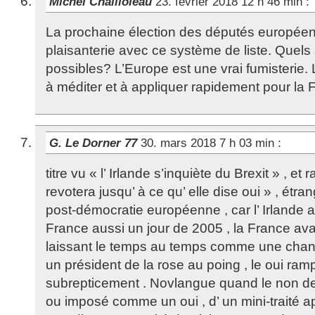
Michel Chailloleau
23. février 2018 12 h 46 min
:
La prochaine élection des députés européen
plaisanterie avec ce système de liste. Quels 
possibles? L’Europe est une vrai fumisterie. 
à méditer et à appliquer rapidement pour la 
G. Le Dorner 77
30. mars 2018 7 h 03 min
:
titre vu « l’ Irlande s’inquiète du Brexit » , et r
revotera jusqu’ à ce qu’ elle dise oui » , étr
post-démocratie européenne , car l’ Irlande av
France aussi un jour de 2005 , la France avai
laissant le temps au temps comme une chan
un président de la rose au poing , le oui ram
subrepticement . Novlangue quand le non dev
ou imposé comme un oui , d’ un mini-traité