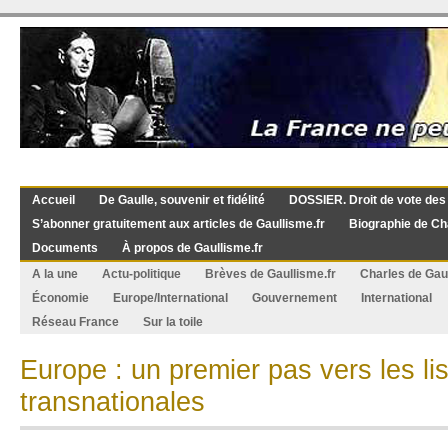
Accueil
De Gaulle, souvenir et fidélité
DOSSIER. Droit de vote des
S’abonner gratuitement aux articles de Gaullisme.fr
Biographie de Ch
Documents
À propos de Gaullisme.fr
A la une
Actu-politique
Brèves de Gaullisme.fr
Charles de Gau
Économie
Europe/International
Gouvernement
International
Réseau France
Sur la toile
Europe : un premier pas vers les li
transnationales