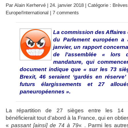
Par
Alain Kerhervé
| 24. janvier 2018 | Catégorie :
Brèves
Europe/International
|
7 comments
La commission des Affaires 
du Parlement européen a 
janvier, un rapport concern
de l’assemblée « lors 
mandature, qui commencer
document indique que « sur les 73 sièg
Brexit, 46 seraient ‘gardés en réserve
futurs élargissements et 27 allou
paneuropéennes ».
La répartition de 27 sièges entre les 14 É
bénéficierait tout d’abord à la France, qui en obti
«
passant [ainsi] de 74 à 79
« . Parmi les autr