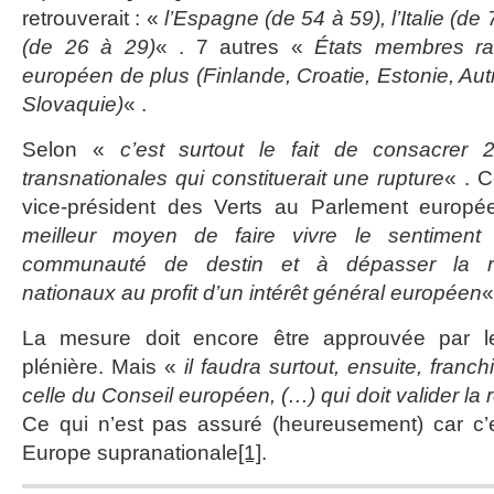
retrouverait : «
l’Espagne (de 54 à 59), l’Italie (d
(de 26 à 29)
« . 7 autres «
États membres ra
européen de plus (Finlande, Croatie, Estonie, Au
Slovaquie)
« .
Selon «
c’est surtout le fait de consacrer 
transnationales qui constituerait une rupture
« . C
vice-président des Verts au Parlement europ
meilleur moyen de faire vivre le sentiment
communauté de destin et à dépasser la repr
nationaux au profit d’un intérêt général européen
«
La mesure doit encore être approuvée par l
plénière. Mais «
il faudra surtout, ensuite, franchir
celle du Conseil européen, (…) qui doit valider la
Ce qui n’est pas assuré (heureusement) car c’
Europe supranationale
[1]
.