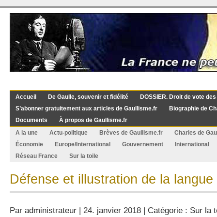
Accueil
De Gaulle, souvenir et fidélité
DOSSIER. Droit de vote des
S’abonner gratuitement aux articles de Gaullisme.fr
Biographie de Ch
Documents
À propos de Gaullisme.fr
A la une
Actu-politique
Brèves de Gaullisme.fr
Charles de Gau
Économie
Europe/International
Gouvernement
International
Réseau France
Sur la toile
Défense et illustration de la langue
Par
administrateur
| 24. janvier 2018 | Catégorie :
Sur la t