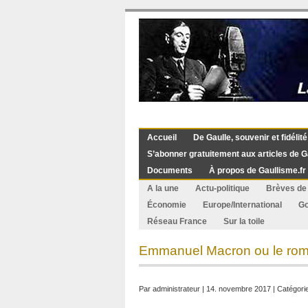
Accueil
De Gaulle, souvenir et fidélité
S’abonner gratuitement aux articles de G
Documents
À propos de Gaullisme.fr
A la une
Actu-politique
Brèves de 
Économie
Europe/International
G
Réseau France
Sur la toile
Emmanuel Macron ou le roma
Par
administrateur
| 14. novembre 2017 | Catégori