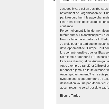
Tarride
16. novembre 2017 17 h 53 min
Jacques Myard est un des très rares h
notamment de l’organisation de l’Eur
parti. Aujourd’hui, il le paye cher mai
Il fait ainsi partie de ceux qui, qu’o
confiance.
Personnellement, je lui donne raison
référendum sur Maastricht perdu d’e
Non » à la forme actuelle de l’UE et 
Je crois pour ma part que le mécan
développement de l’Europe. Tout pouvo
lors compréhensible que les Etats soi
Un exemple : donner à l’UE la possibi
française d’immigration. Aucun gouve
Autre exemple : transférer à Bruxell
renoncer à jamais à toute défense N
Aucun gouvernement ? je ne suis pas
aveugle pour s’engager dans de telle
délibération voulue par Monnet et S
aucun retour ne serait possible sauf
Etienne Tarride