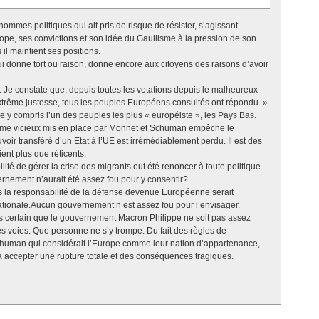
:
ommes politiques qui ait pris de risque de résister, s’agissant
ope, ses convictions et son idée du Gaullisme à la pression de son
s il maintient ses positions.
n lui donne tort ou raison, donne encore aux citoyens des raisons d’avoir
. Je constate que, depuis toutes les votations depuis le malheureux
xtrême justesse, tous les peuples Européens consultés ont répondu »
ce y compris l’un des peuples les plus « européiste », les Pays Bas.
isme vicieux mis en place par Monnet et Schuman empêche le
ir transféré d’un Etat à l’UE est irrémédiablement perdu. Il est des
ent plus que réticents.
lité de gérer la crise des migrants eut été renoncer à toute politique
rnement n’aurait été assez fou pour y consentir?
es la responsabilité de la défense devenue Européenne serait
ationale.Aucun gouvernement n’est assez fou pour l’envisager.
 certain que le gouvernement Macron Philippe ne soit pas assez
s voies. Que personne ne s’y trompe. Du fait des règles de
chuman qui considérait l’Europe comme leur nation d’appartenance,
 à accepter une rupture totale et des conséquences tragiques.