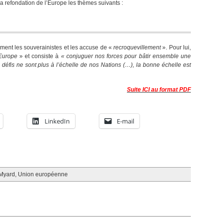
a refondation de l’Europe les thèmes suivants :
ement les souverainistes et les accuse de «
recroquevillement
». Pour lui,
’Europe
» et consiste à
« conjuguer nos forces pour bâtir ensemble une
 défis ne sont plus à l’échelle de nos Nations (…), la bonne échelle est
Suite ICI au format PDF
LinkedIn
E-mail
Myard
,
Union européenne