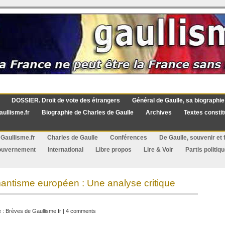
DOSSIER. Droit de vote des étrangers
Général de Gaulle, sa biographie
aullisme.fr
Biographie de Charles de Gaulle
Archives
Textes constit
Gaullisme.fr
Charles de Gaulle
Conférences
De Gaulle, souvenir et f
ouvernement
International
Libre propos
Lire & Voir
Partis politiq
ntisme européen : Une analyse critique
e :
Brèves de Gaullisme.fr
|
4 comments