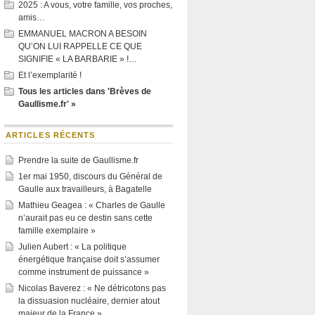
2025 : A vous, votre famille, vos proches,
amis…
EMMANUEL MACRON A BESOIN
QU’ON LUI RAPPELLE CE QUE
SIGNIFIE « LA BARBARIE » !…
Et l’exemplarité !
Tous les articles dans 'Brèves de
Gaullisme.fr' »
ARTICLES RÉCENTS
Prendre la suite de Gaullisme.fr
1er mai 1950, discours du Général de
Gaulle aux travailleurs, à Bagatelle
Mathieu Geagea : « Charles de Gaulle
n’aurait pas eu ce destin sans cette
famille exemplaire »
Julien Aubert : « La politique
énergétique française doit s’assumer
comme instrument de puissance »
Nicolas Baverez : « Ne détricotons pas
la dissuasion nucléaire, dernier atout
majeur de la France »