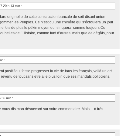
7 20 h 13 min
:
tare originelle de cette construction bancale de soit-disant union
gommer les Peuples. Ce n’est qu’une chimère qui s’écroulera un jour
a une fois de plus le pékin moyen qui trinquera, comme toujours.Ce
oubelles de l’Histoire, comme tant d’autres, mais que de dégâts, pour
min
:
t positif qui fasse progresser la vie de tous les français, voilà un art
evenu de tout sans être allé plus loin que ses mandats politiciens.
h 36 min
:
 je vous dis mon désaccord sur votre commentaire. Mais… à très