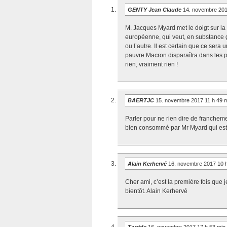
GENTY Jean Claude
14. novembre 201
M. Jacques Myard met le doigt sur la 
européenne, qui veut, en substance 
ou l’autre. Il est certain que ce ser
pauvre Macron disparaîtra dans les p
rien, vraiment rien !
BAERTJC
15. novembre 2017 11 h 49 
Parler pour ne rien dire de franchemen
bien consommé par Mr Myard qui est r
Alain Kerhervé
16. novembre 2017 10 
Cher ami, c’est la première fois que
bientôt. Alain Kerhervé