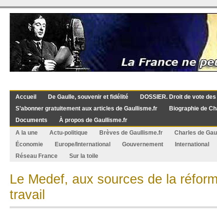
Accueil
De Gaulle, souvenir et fidélité
DOSSIER. Droit de vote des
S’abonner gratuitement aux articles de Gaullisme.fr
Biographie de Ch
Documents
À propos de Gaullisme.fr
A la une
Actu-politique
Brèves de Gaullisme.fr
Charles de Gau
Économie
Europe/International
Gouvernement
International
Réseau France
Sur la toile
Le Medef, aux sources de la réfor
travail