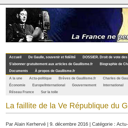
Accueil
De Gaulle, souvenir et fidélité
DOSSIER. Droit de vote des
S’abonner gratuitement aux articles de Gaullisme.fr
Biographie de Ch
Documents
À propos de Gaullisme.fr
A la une
Actu-politique
Brèves de Gaullisme.fr
Charles de Gau
Économie
Europe/International
Gouvernement
International
Réseau France
Sur la toile
La faillite de la Ve République du 
Par
Alain Kerhervé
| 9. décembre 2016 | Catégorie :
Actu-