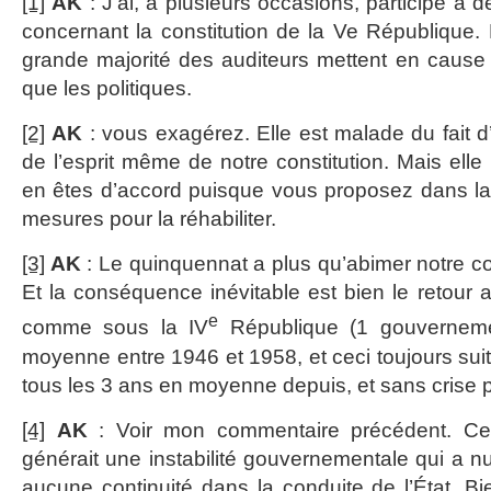
[1]
AK
: J’ai, à plusieurs occasions, participé à
concernant la constitution de la Ve République. E
grande majorité des auditeurs mettent en cause l
que les politiques.
[2]
AK
: vous exagérez. Elle est malade du fait d
de l’esprit même de notre constitution. Mais elle
en êtes d’accord puisque vous proposez dans la 
mesures pour la réhabiliter.
[3]
AK
: Le quinquennat a plus qu’abimer notre cons
Et la conséquence inévitable est bien le retour 
e
comme sous la IV
République (1 gouverneme
moyenne entre 1946 et 1958, et ceci toujours suite
tous les 3 ans en moyenne depuis, et sans crise p
[4]
AK
: Voir mon commentaire précédent. Ce
générait une instabilité gouvernementale qui a nui
aucune continuité dans la conduite de l’État. Bi