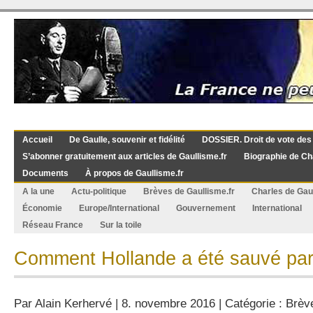
Accueil
De Gaulle, souvenir et fidélité
DOSSIER. Droit de vote des
S’abonner gratuitement aux articles de Gaullisme.fr
Biographie de Ch
Documents
À propos de Gaullisme.fr
A la une
Actu-politique
Brèves de Gaullisme.fr
Charles de Gau
Économie
Europe/International
Gouvernement
International
Réseau France
Sur la toile
Comment Hollande a été sauvé par
Par
Alain Kerhervé
| 8. novembre 2016 | Catégorie :
Brèv