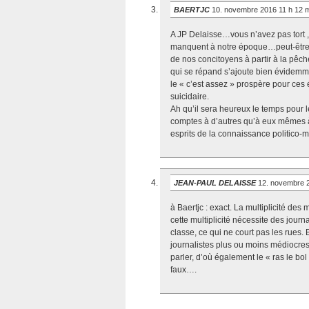
BAERTJC
10. novembre 2016 11 h 12 
A JP Delaisse…vous n’avez pas tort 
manquent à notre époque…peut-être e
de nos concitoyens à partir à la pêch
qui se répand s’ajoute bien évidemm
le « c’est assez » prospère pour ces é
suicidaire.
Ah qu’il sera heureux le temps pour le
comptes à d’autres qu’à eux mêmes à m
esprits de la connaissance politico-mé
JEAN-PAUL DELAISSE
12. novembre 
à Baertjc : exact. La multiplicité des
cette multiplicité nécessite des jour
classe, ce qui ne court pas les rues.
journalistes plus ou moins médiocres
parler, d’où également le « ras le bol
faux….