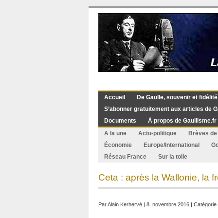
Accueil
De Gaulle, souvenir et fidélité
S’abonner gratuitement aux articles de G
Documents
À propos de Gaullisme.fr
A la une
Actu-politique
Brèves de 
Économie
Europe/International
G
Réseau France
Sur la toile
Ceta : après la Wallonie, la
Par
Alain Kerhervé
| 8. novembre 2016 | Catégorie