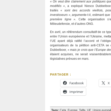
« On veut dire clairement aux politiques qu
modifiés »
, a expliqué Niesco Dubbelboe
traités
« sont des accords vieillots, post
investisseurs »
, argumente-t-il, estimant que
première ligne »
. Cette organisation s
Milieudefensie, et d’autres ONG.
En avril, un référendum consultatif de ce ty
entre l’Union européenne et l’Ukraine, mett
l’UE ayant déjà ratifié l’accord et l’obli
organisateurs de la pétition anti-CETA se
Dubbelboer,
« mais je crois que l’Europe dev
étaient acquises, ne serait vraisemblable
législatives prévues en mars.
PARTAGER :
Facebook
X
Imprimer
Tags:
Ceta
,
Europe
,
Tafta
,
UE
,
Union europ