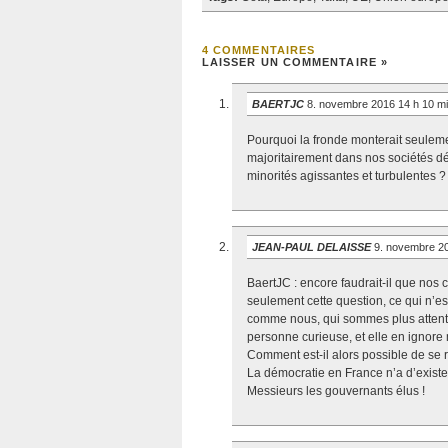
4 COMMENTAIRES
LAISSER UN COMMENTAIRE »
BAERTJC
8. novembre 2016 14 h 10 m
Pourquoi la fronde monterait seulem
majoritairement dans nos sociétés dém
minorités agissantes et turbulentes ?
JEAN-PAUL DELAISSE
9. novembre 2
BaertJC : encore faudrait-il que nos 
seulement cette question, ce qui n’es
comme nous, qui sommes plus attentifs
personne curieuse, et elle en ignore 
Comment est-il alors possible de se 
La démocratie en France n’a d’exist
Messieurs les gouvernants élus !