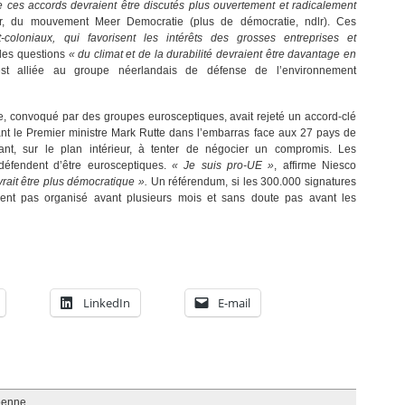
e ces accords devraient être discutés plus ouvertement et radicalement
r, du mouvement Meer Democratie (plus de démocratie, ndlr). Ces
-coloniaux, qui favorisent les intérêts des grosses entreprises et
 les questions
« du climat et de la durabilité devraient être davantage en
’est alliée au groupe néerlandais de défense de l’environnement
pe, convoqué par des groupes eurosceptiques, avait rejeté un accord-clé
ant le Premier ministre Mark Rutte dans l’embarras face aux 27 pays de
geant, sur le plan intérieur, à tenter de négocier un compromis. Les
 défendent d’être eurosceptiques.
« Je suis pro-UE »
, affirme Niesco
rait être plus démocratique ».
Un référendum, si les 300.000 signatures
ment pas organisé avant plusieurs mois et sans doute pas avant les
LinkedIn
E-mail
éenne