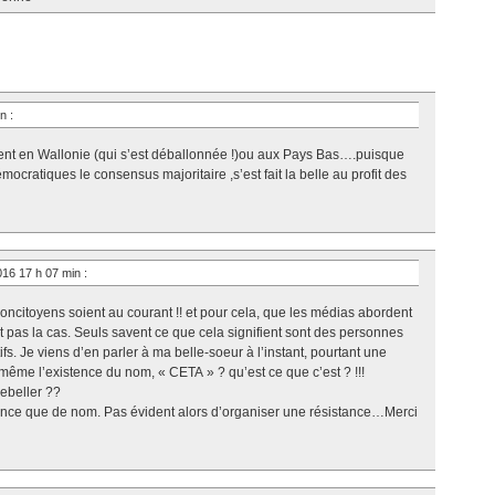
in
:
ent en Wallonie (qui s’est déballonnée !)ou aux Pays Bas….puisque
ocratiques le consensus majoritaire ,s’est fait la belle au profit des
016 17 h 07 min
:
concitoyens soient au courant !! et pour cela, que les médias abordent
t pas la cas. Seuls savent ce que cela signifient sont des personnes
. Je viens d’en parler à ma belle-soeur à l’instant, pourtant une
même l’existence du nom, « CETA » ? qu’est ce que c’est ? !!!
rebeller ??
ence que de nom. Pas évident alors d’organiser une résistance…Merci