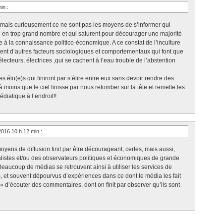
min
:
,mais curieusement ce ne sont pas les moyens de s’informer qui
n trop grand nombre et qui saturent pour décourager une majorité
e à la connaissance politico-économique. A ce constat de l’inculture
ent d’autres facteurs sociologiques et comportementaux qui font que
lecteurs, électrices ,qui se cachent à l’eau trouble de l’abstention
s élu(e)s qui finiront par s’élire entre eux sans devoir rendre des
oins que le ciel finisse par nous retomber sur la tête et remette les
diatique à l’endroit!!
2016 10 h 12 min
:
 moyens de diffusion finit par être décourageant, certes, mais aussi,
nalistes et/ou des observateurs politiques et économiques de grande
 Beaucoup de médias se retrouvent ainsi à utiliser les services de
, et souvent dépourvus d’expériences dans ce dont le média les fait
 » d’écouter des commentaires, dont on finit par observer qu’ils sont