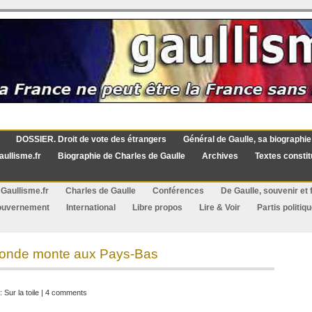
DOSSIER. Droit de vote des étrangers
Général de Gaulle, sa biographie
aullisme.fr
Biographie de Charles de Gaulle
Archives
Textes constit
Gaullisme.fr
Charles de Gaulle
Conférences
De Gaulle, souvenir et f
ouvernement
International
Libre propos
Lire & Voir
Partis politiq
 fronde monte aux Pays-Bas
 :
Sur la toile
|
4 comments