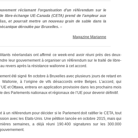
uvement réclamant l’organisation d’un référendum sur le
 de libre-échange UE-Canada (CETA) prend de l’ampleur aux
as, et pourrait mettre un nouveau grain de sable dans la
mécanique déroulée par Bruxelles. –
Magazine Marianne
litants néerlandais ont affirmé ce week-end avoir réuni près des deux-
indre leur gouvernement à organiser un référendum sur le traité de libre-
 revers après la résistance wallonne à cet accord.
ement été signé fin octobre à Bruxelles avec plusieurs jours de retard en
Wallonie, à l’origine de vifs désaccords entre Belges. L’accord, qui
UE et Ottawa, entrera en application provisoire dans les prochains mois
e des Parlements nationaux et régionaux de l’UE pour devenir définitif.
à un référendum pour décider si le Parlement doit ratifier le CETA, tout
ssion avec les Etats-Unis. Une pétition lancée en octobre 2015, mais qui
ernières semaines, a déjà réuni 190.400 signatures sur les 300.000
 gouvernement.