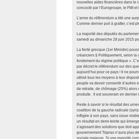
nouvelles aides financières dans le 
concocté par l’Eurogroupe, le FMI et
L’arme du référendum a été une surpr
Comme dernier poil à gratter, c’est p
La majorité des députés du parlement
samedi au dimanche 28 juin 2015 pou
La fierté grecque (1er Ministre) pousse
créanciers § Politiquement, selon la 
fondement du régime politique ». C’e
par décret le référendum sur des que
aujourd’hui pour ce pays ! Il ne pou
utilisé tous les moyens à leur dispos
peuple va devoir consentir d’autres ef
de retraite, de chômage (25%) alors 
produite . Il est souverain en dernier 
Reste à savoir si le résultat des urn
coalition de la gauche radicale (syriz
infligée à son pays, sans issue visib
un résultat en demi-teinte qui émerg
s’agissant des solutions que doit app
gouvernement Tsipras n’aura plus de
sociale majeure. Si une majorité con