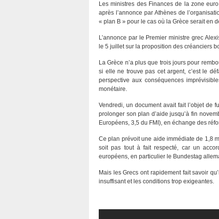
Les ministres des Finances de la zone euro
après l’annonce par Athènes de l’organisatio
« plan B » pour le cas où la Grèce serait en 
L’annonce par le Premier ministre grec Alexi
le 5 juillet sur la proposition des créanciers
La Grèce n’a plus que trois jours pour rembou
si elle ne trouve pas cet argent, c’est le d
perspective aux conséquences imprévisibles
monétaire.
Vendredi, un document avait fait l’objet de 
prolonger son plan d’aide jusqu’à fin novemb
Européens, 3,5 du FMI), en échange des réfor
Ce plan prévoit une aide immédiate de 1,8 mil
soit pas tout à fait respecté, car un acco
européens, en particulier le Bundestag allem
Mais les Grecs ont rapidement fait savoir qu’
insuffisant et les conditions trop exigeantes.