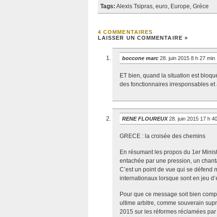
Tags:
Alexis Tsipras
,
euro
,
Europe
,
Grèce
4 COMMENTAIRES
LAISSER UN COMMENTAIRE »
boccone marc
28. juin 2015 8 h 27 min
ET bien, quand la situation est bloqué
des fonctionnaires irresponsables et a
RENE FLOUREUX
28. juin 2015 17 h 4
GRECE : la croisée des chemins
En résumant les propos du 1er Ministr
entachée par une pression, un chanta
C’est un point de vue qui se défend m
internationaux lorsque sont en jeu d
Pour que ce message soit bien compr
ultime arbitre, comme souverain supr
2015 sur les réformes réclamées par