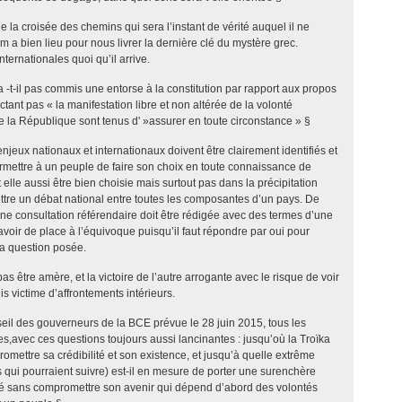
 la croisée des chemins qui sera l’instant de vérité auquel il ne
 a bien lieu pour nous livrer la dernière clé du mystère grec.
ternationales quoi qu’il arrive.
a -t-il pas commis une entorse à la constitution par rapport aux propos
ectant pas « la manifestation libre et non altérée de la volonté
e la République sont tenus d' »assurer en toute circonstance » §
njeux nationaux et internationaux doivent être clairement identifiés et
rmettre à un peuple de faire son choix en toute connaissance de
 elle aussi être bien choisie mais surtout pas dans la précipitation
tre un débat national entre toutes les composantes d’un pays. De
e consultation référendaire doit être rédigée avec des termes d’une
 avoir de place à l’équivoque puisqu’il faut répondre par oui pour
 la question posée.
as être amère, et la victoire de l’autre arrogante avec le risque de voir
 victime d’affrontements intérieurs.
eil des gouverneurs de la BCE prévue le 28 juin 2015, tous les
s,avec ces questions toujours aussi lancinantes : jusqu’où la Troïka
omettre sa crédibilité et son existence, et jusqu’à quelle extrême
ys qui pourraient suivre) est-il en mesure de porter une surenchère
té sans compromettre son avenir qui dépend d’abord des volontés