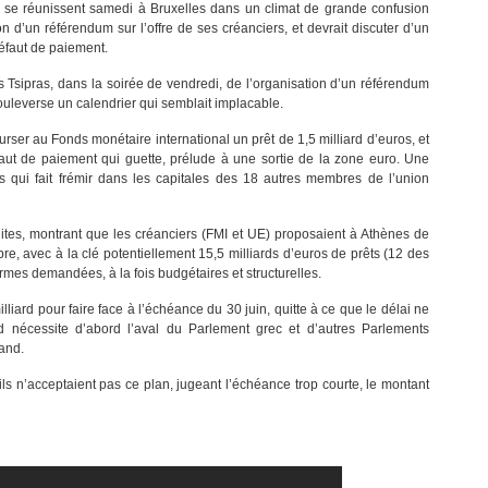
 se réunissent samedi à Bruxelles dans un climat de grande confusion
n d’un référendum sur l’offre de ses créanciers, et devrait discuter d’un
défaut de paiement.
s Tsipras, dans la soirée de vendredi, de l’organisation d’un référendum
 bouleverse un calendrier qui semblait implacable.
rser au Fonds monétaire international un prêt de 1,5 milliard d’euros, et
éfaut de paiement qui guette, prélude à une sortie de la zone euro. Une
 qui fait frémir dans les capitales des 18 autres membres de l’union
fuites, montrant que les créanciers (FMI et UE) proposaient à Athènes de
re, avec à la clé potentiellement 15,5 milliards d’euros de prêts (12 des
mes demandées, à la fois budgétaires et structurelles.
liard pour faire face à l’échéance du 30 juin, quitte à ce que le délai ne
rd nécessite d’abord l’aval du Parlement grec et d’autres Parlements
and.
ils n’acceptaient pas ce plan, jugeant l’échéance trop courte, le montant