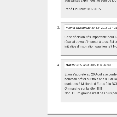
agissantes exprimées au sein de tou
René Floureux 28.6.2015
michel chailloleau
30. juin 2015 11 h 3
Cette décision très importante pour l
résultat devra s’imposer à tous. Est 
initiative d’inspiration gaullienne? 
BAERTJC
5. août 2015 11 h 26 min
:
Et on s’apprête au 20 Août a accorde
nouveau prêter sur trois ans 80 Mill
quelques 3 Milliards d’Euros à la BC
On marche sur la tête !!!!!!!!
Non, l’Euro groupe n’est pas plus pe