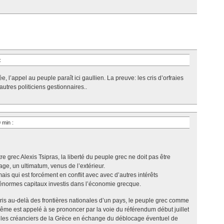
:
e, l’appel au peuple paraît ici gaullien. La preuve: les cris d’orfraies
utres politiciens gestionnaires..
0 min
:
e grec Alexis Tsipras, la liberté du peuple grec ne doit pas être
ge, un ultimatum, venus de l’extérieur.
ais qui est forcément en conflit avec avec d’autres intérêts
’énormes capitaux investis dans l’économie grecque.
is au-delà des frontières nationales d’un pays, le peuple grec comme
ême est appelé à se prononcer par la voie du référendum début juillet
 les créanciers de la Grèce en échange du déblocage éventuel de