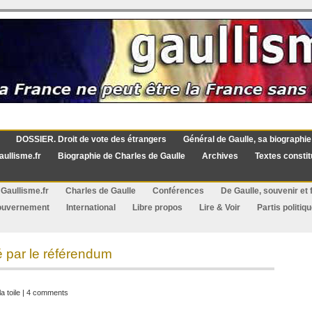
DOSSIER. Droit de vote des étrangers
Général de Gaulle, sa biographie
aullisme.fr
Biographie de Charles de Gaulle
Archives
Textes constit
Gaullisme.fr
Charles de Gaulle
Conférences
De Gaulle, souvenir et f
ouvernement
International
Libre propos
Lire & Voir
Partis politiq
é par le référendum
a toile
|
4 comments