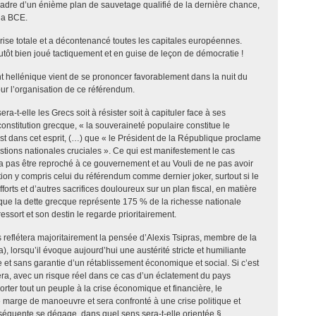
cadre d’un énième plan de sauvetage qualifié de la dernière chance,
 la BCE.
ise totale et a décontenancé toutes les capitales européennes.
lutôt bien joué tactiquement et en guise de leçon de démocratie !
 hellénique vient de se prononcer favorablement dans la nuit du
r l’organisation de ce référendum.
ra-t-elle les Grecs soit à résister soit à capituler face à ses
constitution grecque, « la souveraineté populaire constitue le
st dans cet esprit, (…) que « le Président de la République proclame
stions nationales cruciales ». Ce qui est manifestement le cas
rra pas être reproché à ce gouvernement et au Vouli de ne pas avoir
ition y compris celui du référendum comme dernier joker, surtout si le
forts et d’autres sacrifices douloureux sur un plan fiscal, en matière
que la dette grecque représente 175 % de la richesse nationale
ressort et son destin le regarde prioritairement.
es reflétera majoritairement la pensée d’Alexis Tsipras, membre de la
a), lorsqu’il évoque aujourd’hui une austérité stricte et humiliante
le et sans garantie d’un rétablissement économique et social. Si c’est
era, avec un risque réel dans ce cas d’un éclatement du pays
orter tout un peuple à la crise économique et financière, le
 marge de manoeuvre et sera confronté à une crise politique et
séquente se dégage, dans quel sens sera-t-elle orientée §