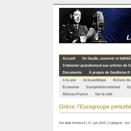
Accueil
De Gaulle, souvenir et fidélité
S’abonner gratuitement aux articles de G
Documents
À propos de Gaullisme.fr
A la une
Actu-politique
Brèves de 
Économie
Europe/International
G
Réseau France
Sur la toile
Grèce: l’Eurogroupe perturb
Par
Alain Kerhervé
| 27. juin 2015 | Catégorie :
Sur l