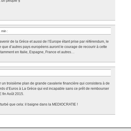
t un peuple §
1 min
:
’avenir de la Grèce et aussi de l’Europe étant prise par référendum, le
ce que d’autres pays européens auront le courage de recourir à cette
Notamment en Italie, Espagne, France et autres…
r un troisième plan de grande cavalerie financière qui consistera à de
iards d’Euros à La Grèce qui est incapable sans ce prêt de rembourser
E fin Août 2015.
rturbé que cela: il baigne dans la MEDIOCRATIE !