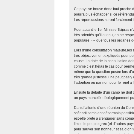
Ce pays se trouve donc tout proche de
pourra plus échapper si ce référendum
Les répercussions seront forcément in
Pour autant le 1er Ministre Tsipras n’
très orientés qu’il a tenu, en ne resp
populaire » « que tous les organes d
Lors d’une consultation majeure,les e
très objectivement expliqués pour pe
cause. La date de la consultation doit
comme c’est hélas le cas pour permet
même que la question posée lors d’un
très grande justesse.Il ne peut pas y
l’adoption ou par non pour le rejet à
Ensuite la défaite d’un camp ne doit p
un pays morcelé idéologiquement puis
Dans l’attente d’une réunion du Cons
scénarii semblent désormais possible
est-elle prête à s’engager sans compr
limite le peuple grec (et d’autres pa
pour sauver son honneur et sa digni