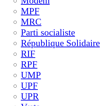
Modem
MPF
MRC
Parti socialiste
République Solidaire
RIF
RPF
UMP
UPF
UPR