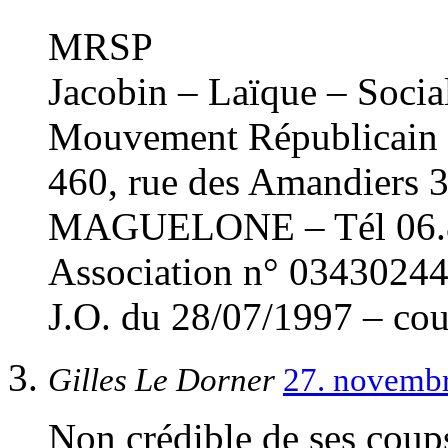
MRSP
Jacobin – Laïque – Socia
Mouvement Républicain d
460, rue des Amandier
MAGUELONE – Tél 06.8
Association n° 034302447
J.O. du 28/07/1997 – cou
Gilles Le Dorner
27. novemb
Non crédible de ses coup