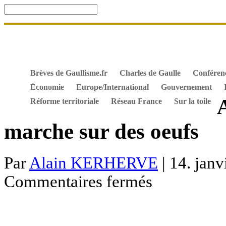
Accueil
De Gaulle, souvenir et fidélité
DOSSIER. Dro
Mes ouvrages
S’abonner gratuitement aux articles de 
Textes constitutionnels
Hommes de l’Histoire
Docum
Brèves de Gaullisme.fr
Charles de Gaulle
Conféren
Économie
Europe/International
Gouvernement
A
Réforme territoriale
Réseau France
Sur la toile
marche sur des oeufs
Par
Alain KERHERVE
| 14. janv
sur
Commentaires fermés
Affaire
Cahuzac
:
la
justice
marche