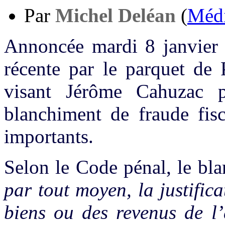
sur
Par
Michel Deléan
(
Médi
des
oeufs
Annoncée mardi 8 janvier p
récente par le parquet de 
visant Jérôme Cahuzac 
blanchiment de fraude fisc
importants.
Selon le Code pénal, le bla
par tout moyen, la justific
biens ou des revenus de l’