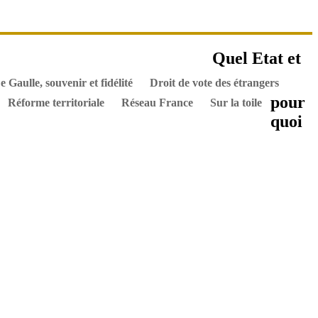
es ouvrages
Quel Etat et
els
Hommes de l’Histoire
Documents
e Gaulle, souvenir et fidélité
Droit de vote des étrangers
pour
Réforme territoriale
Réseau France
Sur la toile
quoi