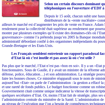
Selon un certain discours dominant qu
téléphoniques ou l’ouverture d’EDF à 
Depuis le 15 août, chacun subit une hauss
distributeurs de la «rente nucléaire» con
ailleurs le marché est d’augmenter les prix de vente en France. Adam Sm
rendement pour la collectivité était supérieur au rendement que pourrait
montre par plusieurs exemples qu’il existe des domaines-clés où l’Etat 
gouvernance» comme l’a prétendu jusqu’en 2005 la Banque mondiale. De
administratif débordant confié à des organismes indépendants du pouvo
Grande-Bretagne et les Etats-Unis.
Les Français semblent entretenir un rapport paradoxal face à 
d’Etat là où c’est inutile et pas assez là où c’est utile ?
Pas plus que le marché, l’Etat n’est pas «bon en soi». Il y a un «Etat p
fonctionnaires. Sous de Gaulle, il y avait un ministre de la réforme ad
défense, police, éducation…) et son administration. La stratégie pouvait 
faire les bonnes choses. Ce ministère réapparaît sous le nom de minis
aujourd’hui «Etat» on parle de l’administration : la gestion a effacé la 
et une rareté de fonds publics. Le budget fonctionne comme un robinet qu
Gouvernement citait comme unique indicateur la vitesse de transcriptio
quelques secrétaires d’Etat. Or, moins l’Etat fait de stratégie, plus ses
l’administration centrale du ministère de la Santé. L’administration de 
au niveau de l’exécution que l’on a besoin de compétences techniques