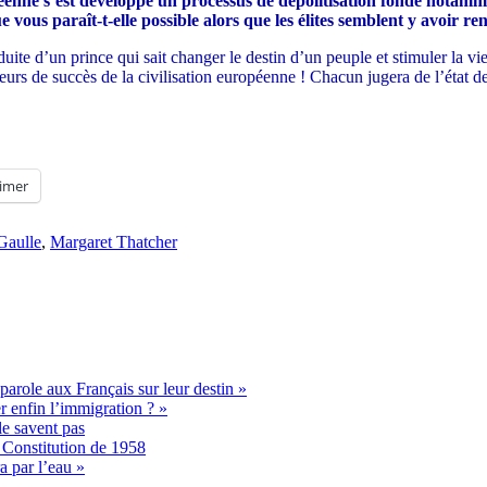
opéenne s’est développé un processus de dépolitisation fondé notam
 vous paraît-t-elle possible alors que les élites semblent y avoir re
te d’un prince qui sait changer le destin d’un peuple et stimuler la vie p
teurs de succès de la civilisation européenne ! Chacun jugera de l’état 
imer
Gaulle
,
Margaret Thatcher
parole aux Français sur leur destin »
 enfin l’immigration ? »
le savent pas
a Constitution de 1958
a par l’eau »