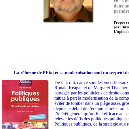
en s’i
dans un
prendre 
Propos re
par Chris
L’opinio
La réforme de l
’Etat et sa modernisation sont un serpent de
De fait, oui, car ce sont les «néo-libér
Ronald Reagan et de Margaret Thatcher. L’i
partagée par les politiciens de droite com
mitigé à part la modernisation de la compt
éviter de tomber dans un piège assez gross
depuis le début de l’ère industrielle, ont
l’intérêt général qu’un Etat efficace au 
relever les défis des politiques publiques
Politiques publiques, de la stratégie aux r