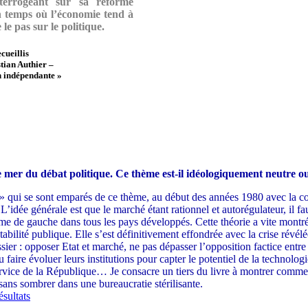
nterrogeant sur sa réforme
 temps où l’économie tend à
le pas sur le politique.
cueillis
tian Authier –
n indépendante »
 mer du débat politique. Ce thème est-il idéologiquement neutre ou 
aux» qui se sont emparés de ce thème, au début des années 1980 avec la 
dée générale est que le marché étant rationnel et autorégulateur, il faut
me de gauche dans tous les pays développés. Cette théorie a vite montré s
abilité publique. Elle s’est définitivement effondrée avec la crise révé
ier : opposer Etat et marché, ne pas dépasser l’opposition factice entre
 su faire évoluer leurs institutions pour capter le potentiel de la techno
service de la République… Je consacre un tiers du livre à montrer comme
 sans sombrer dans une bureaucratie stérilisante.
ésultats