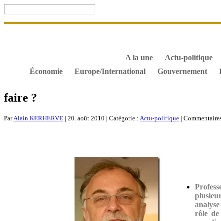
Accueil
De Gaulle, souvenir et fidélité
DOSSIER. Dro
S’abonner gratuitement aux articles de Gaullisme.fr
B
À propos de Gaullisme.fr
A la une
Actu-politique
Économie
Europe/International
Gouvernement
faire ?
Par
Alain KERHERVE
| 20. août 2010 | Catégorie :
Actu-politique
|
Commentaires
Profess
plusieu
analyse
rôle de