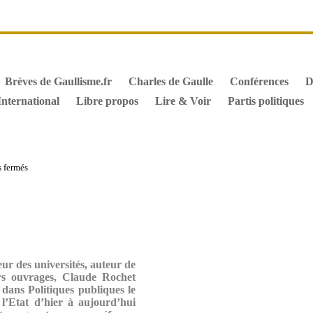
it de vote des étrangers
Général de Gaulle, sa biographie
M
iographie de Charles de Gaulle
Archives
Textes constitutionn
Brèves de Gaullisme.fr
Charles de Gaulle
Conférences
D
International
Libre propos
Lire & Voir
Partis politiques
sur
 fermés
Quel
Etat
et
pour
quoi
faire
?
eur des universités, auteur de
rs ouvrages, Claude Rochet
 dans Politiques publiques le
 l’Etat d’hier à aujourd’hui