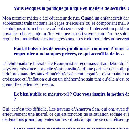
Vous évoquez la politique publique en matière de sécurité. 
Mon premier métier a été éducateur de rue. Quand un enfant errait dans
adolescents traînant dans les cages d’escaliers ou se comportant mal. Au
institutions informelles ne coûtent rien et évitent l’intervention publ
travaillé : elle est aujourd’hui «tenue» par 60 voyous que l’on ne sait p
régulation immédiate des transgressions. Les rodomontades ne servent 
Faut-il baisser les dépenses publiques et comment ? Vous ra
emprunter aux banques privées, ce qui accroît la dette…
L’hebdomadaire libéral The Economist le reconnaissait au début de l’ann
pays en croissance. La dette s’est constituée d’une part par des politi
indolore quand les taux d’intérêt réels étaient négatifs : c’est mainten
croissance et l’inflation qui est un phénomène sain tant qu’elle n’est 
quand l’excédent est revenu.
Le bien public se mesure-t-il ? Que vous inspire la notion 
?
Oui, et c’est très difficile. Les travaux d’Amartya Sen, qui ont, avec
effectivement une liberté, ce qui est fonction de la situation sociale 
déclarations grandiloquentes sur les «droits à» qui ne se concrétisent j