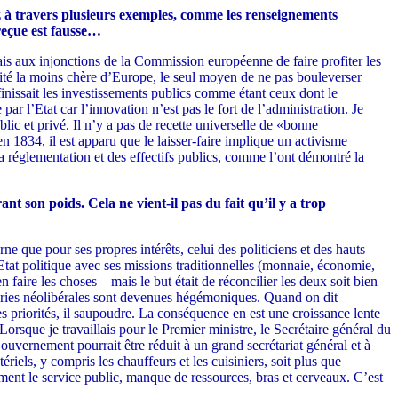
 à travers plusieurs exemples, comme les renseignements
reçue est fausse…
mais aux injonctions de la Commission européenne de faire profiter les
icité la moins chère d’Europe, le seul moyen de ne pas bouleverser
finissait les investissements publics comme étant ceux dont le
ar l’Etat car l’innovation n’est pas le fort de l’administration. Je
lic et privé. Il n’y a pas de recette universelle de «bonne
834, il est apparu que le laisser-faire implique un activisme
 réglementation et des effectifs publics, comme l’ont démontré la
nt son poids. Cela ne vient-il pas du fait qu’il y a trop
ne que pour ses propres intérêts, celui des politiciens et des hauts
’Etat politique avec ses missions traditionnelles (monnaie, économie,
 faire les choses – mais le but était de réconcilier les deux soit bien
héories néolibérales sont devenues hégémoniques. Quand on dit
 les priorités, il saupoudre. La conséquence en est une croissance lente
Lorsque je travaillais pour le Premier ministre, le Secrétaire général du
ouvernement pourrait être réduit à un grand secrétariat général et à
ériels, y compris les chauffeurs et les cuisiniers, soit plus que
ivement le service public, manque de ressources, bras et cerveaux. C’est