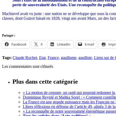
Sous l’effet de la mondialisation et de la construction eur
perte de souveraineté des Etats. Une reconquête du politique
Machiavel avait vu juste : une nation ne se développe que sous la condui
classes, dont Guizot faisait en 1828, vingt ans avant Marx, un des fac
Partager :
Facebook
X
LinkedIn
E-mail
Impr
Tags:
Claude Rochet
,
Etat
,
France
,
gaullisme
,
gaulliste
,
Liens sur de 
Les commentaires sont clôturés
Plus dans cette catégorie
« La motion de censure, un outil qui pourrait redonner la 
Dominique Reynié et Malika Sorel : « Comment contrôler
La France est une grande puissance mais les Français ne 
Libres réflexions en défense de l’article 49, alinéa 3 de l
« La reconquête de notre souveraineté énergétique passer
Tous les articles dans 'Actu-politique' »