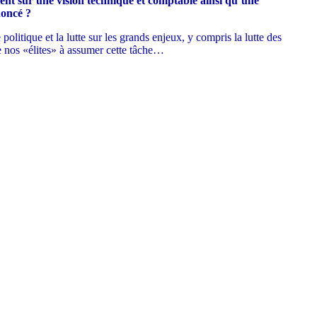
ment sur une vision technique et comptable ainsi qu’une
noncé ?
olitique et la lutte sur les grands enjeux, y compris la lutte des
de nos «élites» à assumer cette tâche…