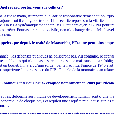
Quel regard portez-vous sur celle-ci ?
 la rue le matin, n’importe quel adulte responsable demandait pourquoi i
jourd’hui il change de trottoir ! La sécurité repose sur la vitalité du li
ique. On les a systématiquement détruites. Il faut envoyer le GIPN pour i
as arrêter. Pour assurer la paix civile, rien n’a changé depuis Machiavel :
à rien.
ppelez que depuis le traité de Maastricht, l’Etat ne peut plus empr
ée : les dépenses publiques ne baisseront pas. Au contraire, le capitali
ques publiques qui n’ont pas assuré la croissance mais surtout par l’obli
ant un boulet. Il n’y a qu’une sortie : par le haut. La France de 1946 éta
pas supérieure à la croissance du PIB. On crée de la monnaie pour relanc
de «bonheur intérieur brut» évoquée notamment en 2009 par Nicolas 
 d’autres, débouché sur l’indice de développement humain, sont d’une gran
et économique de chaque pays et requiert une enquête minutieuse sur les c
amais.