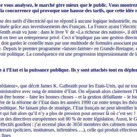
e vous analysez, le marché gère mieux que le public. Vous montrez
la concurrence qui provoque une hausse des tarifs, que cette idée 
e des tarifs d’électricité qui ne répond à aucune logique industrielle, 
stituée grâce aux investissements des Français. La France ayant l’électr
ith avait vu juste : dans le livre V de «La richesse des nations», il dé
 en tirer un entrepreneur privé. Ceci n’implique pas une gestion directe p
doit garder le contrôle mais par une multitude de formules associant pub
puis le premier programme «laisser-fairiste» en Grande-Bretagne, en 1
ir politique. La conséquence est une progression impressionnante de la
l’Etat et la puissance publique. Ils y sont attachés tout en déplora
rédateur», que décrit James K. Galbraith pour les Etats-Unis, qui ne tour
ministrative avec rang de ministre d’Etat. On séparait alors clairement l
être bonne – faire les bonnes choses – et la gestion défaillante – le bien
tère de la réforme de l’Etat dans les années 1990 car entre temps les t
politique. Ne faisant plus de stratégie, l’Etat français ne peut identifier
i fuit alors qu’il n’y a plus de pression pour arroser là où c’est sec ! 
n des directives européennes soit 80 % de notre législation. Aussi, le G
 effectifs gonflent : j’ai recensé plus de 3650 membres des cabinets minist
terrain (policiers, instituteurs, infirmières….), celle qui produit effect
 fines