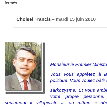
sur
fermés
Lettre
à
Dominique
Choisel Francis
– mardi 15 juin 2010
de
Villepin
Monsieur le Premier Ministr
Vous vous apprêtez à l
politique. Vous voulez bâtir
sarkozysme. Et vous ambi
votre propre personne,
seulement « villepiniste », ou même « néo