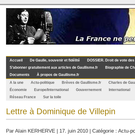
Accueil
De Gaulle, souvenir et fidélité
DOSSIER. Droit de vote des
S’abonner gratuitement aux articles de Gaullisme.fr
Biographie de Ch
Documents
À propos de Gaullisme.fr
A la une
Actu-politique
Brèves de Gaullisme.fr
Charles de Gau
Économie
Europe/International
Gouvernement
International
Réseau France
Sur la toile
Lettre à Dominique de Villepin
Par
Alain KERHERVE
| 17. juin 2010 | Catégorie :
Actu-po