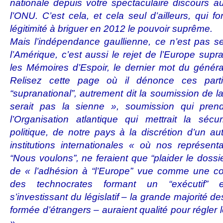
nationale depuis votre spectaculaire discours a
l’ONU. C’est cela, et cela seul d’ailleurs, qui f
légitimité à briguer en 2012 le pouvoir suprême.
Mais l’indépendance gaullienne, ce n’est pas s
l’Amérique, c’est aussi le rejet de l’Europe supr
les Mémoires d’Espoir, le dernier mot du général
Relisez cette page où il dénonce ces parti
“supranational”, autrement dit la soumission de l
serait pas la sienne », soumission qui pren
l’Organisation atlantique qui mettrait la sécu
politique, de notre pays à la discrétion d’un au
institutions internationales « où nos représent
“Nous voulons”, ne feraient que “plaider le dossie
de « l’adhésion à “l’Europe” vue comme une con
des technocrates formant un “exécutif” e
s’investissant du législatif – la grande majorité d
formée d’étrangers – auraient qualité pour régler 
».