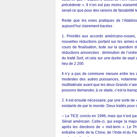
précédente »
. Il n’en est pas moins vraisem
serait-ce que pour des raisons de faisabilité 
Reste que les voies pratiques de l’établi
aujourd’hui clairement tracées :
1. Priorités aux accords américano-russes, 
nouvelles réductions portant sur les armes e
cours de finalisation, bute sur la question 
réductions annoncées : diminution de l’ordr
du traité Sort, et cela sur une durée de sept 
lieu de 2 200.
Il n’y a pas de commune mesure entre les 
modestes des autres puissances, notamment
multilatérale avant que les deux Grands n’a
pouvons demander, à ce stade, c’est la transp
2. Il est ensuite nécessaire, par une sorte de 
existants de par le monde. Deux traités pour ce
– Le TICE conclu en 1996, mais qui n’est pas
Sénat américain. Celle-ci, qui exige la majo
après les élections de « mid-term ». Le Pr
entraîne celle de la Chine, de l’Inde et du Pa