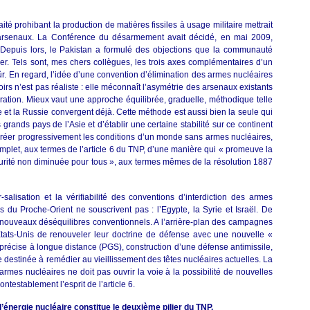
ité prohibant la production de matières fissiles à usage militaire mettrait
s arsenaux. La Conférence du désarmement avait décidé, en mai 2009,
. Depuis lors, le Pakistan a formulé des objections que la communauté
ver. Tels sont, mes chers collègues, les trois axes complémentaires d’un
ûr. En regard, l’idée d’une convention d’élimination des armes nucléaires
rs n’est pas réaliste : elle méconnaît l’asymétrie des arsenaux existants
fération. Mieux vaut une approche équilibrée, graduelle, méthodique telle
pe et la Russie convergent déjà. Cette méthode est aussi bien la seule qui
 grands pays de l’Asie et d’établir une certaine stabilité sur ce continent
 de créer progressivement les conditions d’un monde sans armes nucléaires,
plet, aux termes de l’article 6 du TNP, d’une manière qui « promeuve la
sécurité non diminuée pour tous », aux termes mêmes de la résolution 1887
alisation et la vérifiabilité des conventions d’interdiction des armes
 du Proche-Orient ne souscrivent pas : l’Egypte, la Syrie et Israël. De
e nouveaux déséquilibres conventionnels. A l’arrière-plan des campagnes
s Etats-Unis de renouveler leur doctrine de défense avec une nouvelle «
 précise à longue distance (PGS), construction d’une défense antimissile,
e destinée à remédier au vieillissement des têtes nucléaires actuelles. La
 armes nucléaires ne doit pas ouvrir la voie à la possibilité de nouvelles
ntestablement l’esprit de l’article 6.
l’énergie nucléaire constitue le deuxième pilier du TNP.