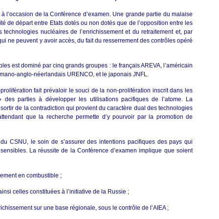
 à l’occasion de la Conférence d’examen. Une grande partie du malaise
té de départ entre Etats dotés ou non dotés que de l’opposition entre les
 technologies nucléaires de l’enrichissement et du retraitement et, par
qui ne peuvent y avoir accès, du fait du resserrement des contrôles opéré
les est dominé par cinq grands groupes : le français AREVA, l’américain
mano-anglo-néerlandais URENCO, et le japonais JNFL.
-prolifération fait prévaloir le souci de la non-prolifération inscrit dans les
 » des parties à développer les utilisations pacifiques de l’atome. La
ortir de la contradiction qui provient du caractère dual des technologies
 attendant que la recherche permette d’y pourvoir par la promotion de
 du CSNU, le soin de s’assurer des intentions pacifiques des pays qui
 sensibles. La réussite de la Conférence d’examen implique que soient
nement en combustible ;
nsi celles constituées à l’initiative de la Russie ;
nrichissement sur une base régionale, sous le contrôle de l’AIEA ;