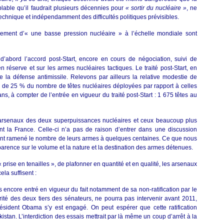
blable qu’il faudrait plusieurs décennies pour
« sortir du nucléaire »
, ne
technique et indépendamment des difficultés politiques prévisibles.
ssement d’« une basse pression nucléaire » à l’échelle mondiale sont
d’abord l’accord post-Start, encore en cours de négociation, suivi de
n réserve et sur les armes nucléaires tactiques. Le traité post-Start, en
de la défense antimissile. Relevons par ailleurs la relative modestie de
e de 25 % du nombre de têtes nucléaires déployées par rapport à celles
ans, à compter de l’entrée en vigueur du traité post-Start : 1 675 têtes au
arsenaux des deux superpuissances nucléaires et ceux beaucoup plus
 la France. Celle-ci n’a pas de raison d’entrer dans une discussion
ient ramené le nombre de leurs armes à quelques centaines. Ce que nous
arence sur le volume et la nature et la destination des armes détenues.
« prise en tenailles », de plafonner en quantité et en qualité, les arsenaux
la suffisent :
 encore entré en vigueur du fait notamment de sa non-ratification par le
rité des deux tiers des sénateurs, ne pourra pas intervenir avant 2011,
ésident Obama s’y est engagé. On peut espérer que cette ratification
kistan. L’interdiction des essais mettrait par là même un coup d’arrêt à la