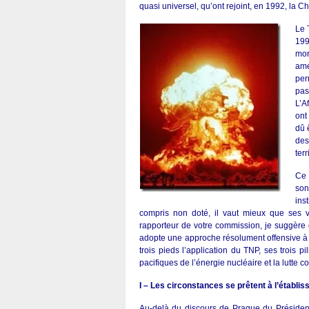
quasi universel, qu’ont rejoint, en 1992, la Ch
Le 
199
mor
amé
per
pas
L’A
ont
dû 
des
ter
Ce 
son
ins
compris non doté, il vaut mieux que ses v
rapporteur de votre commission, je suggère 
adopte une approche résolument offensive à 
trois pieds l’application du TNP, ses trois 
pacifiques de l’énergie nucléaire et la lutte con
I – Les circonstances se prêtent à l’établi
Au-delà du discours de Prague du Président 