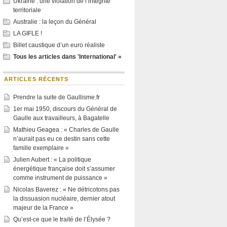
Ukraine : une violation de l’intégrité
territoriale
Australie : la leçon du Général
LA GIFLE !
Billet caustique d’un euro réaliste
Tous les articles dans 'International' »
ARTICLES RÉCENTS
Prendre la suite de Gaullisme.fr
1er mai 1950, discours du Général de
Gaulle aux travailleurs, à Bagatelle
Mathieu Geagea : « Charles de Gaulle
n’aurait pas eu ce destin sans cette
famille exemplaire »
Julien Aubert : « La politique
énergétique française doit s’assumer
comme instrument de puissance »
Nicolas Baverez : « Ne détricotons pas
la dissuasion nucléaire, dernier atout
majeur de la France »
Qu’est-ce que le traité de l’Élysée ?