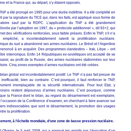
ine et la France qui, au départ, s’y étaient opposés.
TNP a été prorogé en 1995 pour une durée indéfinie. Il a été complété en
6 par la signature du TICE qui, dans les faits, est appliqué sous forme de
atoire sauf par la RDPC. L’application du TNP a été grandement
liorée par l’adoption en 1997, du « protocole additionnel », dit 93+2, qui
met des vérifications renforcées, sous faible préavis. Enfin le TNP, s’il n’a
 empêché, a incontestablement ralenti la prolifération nucléaire.
frique du sud a abandonné ses armes nucléaires. Le Brésil et l’Argentine
 renoncé à en acquérir. Des programmes clandestins – Irak, Libye – ont
être interrompus. Enfin 14 Républiques ex-soviétiques ont accepté de se
saisir, au profit de la Russie, des armes nucléaires stationnées sur leur
ritoire. Cinq zones exemptes d’armes nucléaires ont été créées.
bilan global est incontestablement positif. Le TNP n’a pas fait preuve de
 inefficacité, bien au contraire. C’est pourquoi, il faut renforcer le TNP,
trument irremplaçable de la sécurité internationale. Pour tout Etat, y
oisins restent dépourvus d’armes nucléaires. C’est pourquoi, comme
que la France dont le bilan, au regard du désarmement est exemplaire,
l’occasion de la Conférence d’examen, en cherchant à faire avancer sur
piliers indissociables que sont le désarmement, la promotion des usages
tre la prolifération.
ssement, à l’échelle mondiale, d’une zone de basse pression nucléaire.
Obama, le 5 avril 2009, qui a marqué les esprits par l’évocation d’un