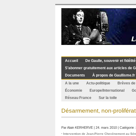
Accueil
De Gaulle, souvenir et fidélité
S’abonner gratuitement aux articles de G
Documents
À propos de Gaullisme.fr
A la une
Actu-politique
Brèves de 
Économie
Europe/International
G
Réseau France
Sur la toile
Désarmement, non-proliférati
Par
Alain KERHERVE
| 24. mars 2010 | Catégorie 
·
Intervention de Jean-Pierre Chevènement au Sé