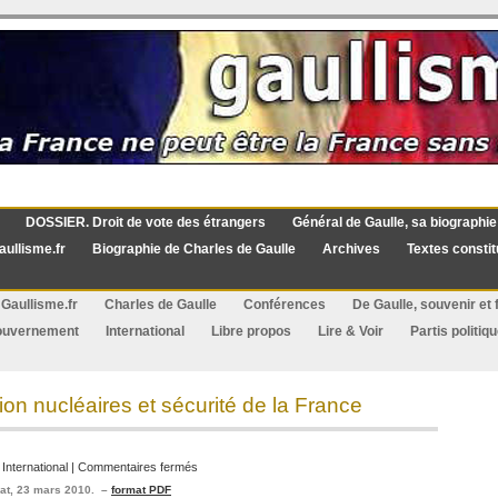
DOSSIER. Droit de vote des étrangers
Général de Gaulle, sa biographie
aullisme.fr
Biographie de Charles de Gaulle
Archives
Textes constit
Gaullisme.fr
Charles de Gaulle
Conférences
De Gaulle, souvenir et f
ouvernement
International
Libre propos
Lire & Voir
Partis politiq
on nucléaires et sécurité de la France
sur
:
International
|
Commentaires fermés
Désarmement,
nat, 23 mars 2010. –
format PDF