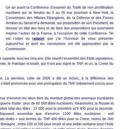
non-
Un an avant la Conférence d’examen du Traité de non prolifération
prolifération
nucléaire qui se tiendra du 3 au 28 mai prochain à New-York, la
nucléaires
Commission des Affaires Etrangères, de la Défense et des Forces
et
Armées du Sénat m’a demandé, sur proposition de son Président, de
sécurité
dresser un état des lieux et de faire des propositions qui pourraient
de
inspirer l’action de la France, à l’occasion de cette Conférence. Tel
la
est l’objet du
rapport
que j’ai l’honneur de vous présenter
France
aujourd’hui et dont les conclusions ont été approuvées par la
Commission.
rappelle, tous les cinq ans. Elle réunit l’ensemble des Etats signataires,
 l’Inde, le Pakistan et Israël, qui n’ont pas signé le TNP, et un, la Corée du
. La dernière, celle de 2005 a été un échec, à la différence des
s’était prononcée pour une prorogation du TNP, initialement conclu pour
écrue d’environ les deux tiers du montant global des arsenaux nucléaires
a guerre froide : plus de 60 000 têtes nucléaires. Néanmoins, la Russie et
bre total des têtes : 13 000 pour la première et 9 400 pour la seconde.
isposent ensemble que d’environ 1100 têtes nucléaires : soit
Etats dotés » aux termes du TNP 400 têtes pour la Chine, moins de 300
retagne ; entre 100 et 200 pour Israël et une petite centaine pour l’Inde