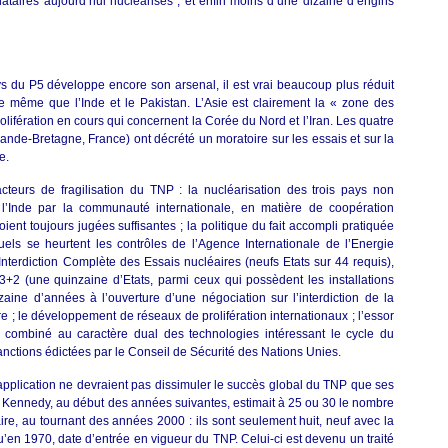
gnataires aujourd’hui nucléarisés ; et enfin moins d’une dizaine d’engins
 du P5 développe encore son arsenal, il est vrai beaucoup plus réduit
e même que l’Inde et le Pakistan. L’Asie est clairement la « zone des
olifération en cours qui concernent la Corée du Nord et l’Iran. Les quatre
nde-Bretagne, France) ont décrété un moratoire sur les essais et sur la
e.
cteurs de fragilisation du TNP : la nucléarisation des trois pays non
à l’Inde par la communauté internationale, en matière de coopération
oient toujours jugées suffisantes ; la politique du fait accompli pratiquée
els se heurtent les contrôles de l’Agence Internationale de l’Energie
d’Interdiction Complète des Essais nucléaires (neufs Etats sur 44 requis),
93+2 (une quinzaine d’Etats, parmi ceux qui possèdent les installations
zaine d’années à l’ouverture d’une négociation sur l’interdiction de la
re ; le développement de réseaux de prolifération internationaux ; l’essor
e combiné au caractère dual des technologies intéressant le cycle du
sanctions édictées par le Conseil de Sécurité des Nations Unies.
 d’application ne devraient pas dissimuler le succès global du TNP que ses
dent Kennedy, au début des années suivantes, estimait à 25 ou 30 le nombre
re, au tournant des années 2000 : ils sont seulement huit, neuf avec la
u’en 1970, date d’entrée en vigueur du TNP. Celui-ci est devenu un traité