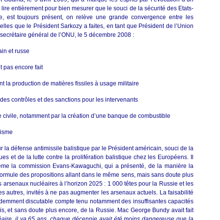
lire entièrement pour bien mesurer que le souci de la sécurité des Etats-
e, est toujours présent, on relève une grande convergence entre les
elles que le Président Sarkozy a faites, en tant que Président de l’Union
 secrétaire général de l’ONU, le 5 décembre 2008 :
ain et russe
t pas encore fait
t la production de matières fissiles à usage militaire
es contrôles et des sanctions pour les intervenants
 civile, notamment par la création d’une banque de combustible
risme
r la défense antimissile balistique par le Président américain, souci de la
s et de la lutte contre la prolifération balistique chez les Européens. Il
ême la commission Evans-Kawaguchi, qui a présenté, de la manière la
 formule des propositions allant dans le même sens, mais sans doute plus
es arsenaux nucléaires à l’horizon 2025 : 1 000 têtes pour la Russie et les
s autres, invités à ne pas augmenter les arsenaux actuels. La faisabilité
 évidemment discutable compte tenu notamment des insuffisantes capacités
s, et sans doute plus encore, de la Russie. Mac George Bundy avait fait
léaire, il ya 65 ans, chaque décennie avait été moins dangereuse que la