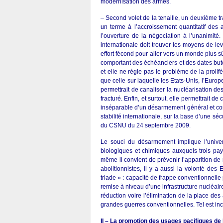
modernisation des armes.
– Second volet de la tenaille, un deuxième tra
un terme à l’accroissement quantitatif de
l’ouverture de la négociation à l’unanimité
internationale doit trouver les moyens de le
effort fécond pour aller vers un monde plus s
comportant des échéanciers et des dates butoi
et elle ne règle pas le problème de la proli
que celle sur laquelle les Etats-Unis, l’Euro
permettrait de canaliser la nucléarisation des
fracturé. Enfin, et surtout, elle permettrait
inséparable d’un désarmement général et com
stabilité internationale, sur la base d’une 
du CSNU du 24 septembre 2009.
Le souci du désarmement implique l’univer-s
biologiques et chimiques auxquels trois pays
même il convient de prévenir l’apparition d
abolitionnistes, il y a aussi la volonté de
triade » : capacité de frappe conventionnelle
remise à niveau d’une infrastructure nucléair
réduction voire l’élimination de la place des
grandes guerres conventionnelles. Tel est inco
II – La promotion des usages pacifiques de 