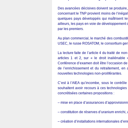
Des avancées décisives doivent se produire,
concernant le TNP provient moins de l’inégali
quelques pays développés qui maîtrisent les
ailleurs, les pays en voie de développement 
par les premiers.
Au plan commercial, le marché des combustib
USEC, le russe ROSATOM, le consortium ger
La lecture faite de l’article 4 du traité de non
articles 1 et 2, sur « le droit inaliénable
Conférence d’examen doit être l’occasion de s
de l’enrichissement et du retraitement, en
nouvelles technologies non-proliférantes.
C’est à l’AIEA qu’incombe, sous le contrôle
souhaitent avoir recours à ces technologies
concrétisées certaines propositions :
– mise en place d’assurances d’approvision
– constitution de réserves d’uranium enrichi, ai
– création d’installations internationales d’e