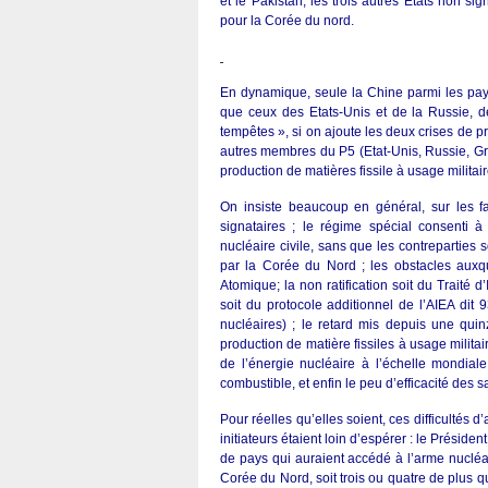
et le Pakistan, les trois autres Etats non si
pour la Corée du nord.
En dynamique, seule la Chine parmi les pays
que ceux des Etats-Unis et de la Russie, d
tempêtes », si on ajoute les deux crises de pr
autres membres du P5 (Etat-Unis, Russie, Gra
production de matières fissile à usage militair
On insiste beaucoup en général, sur les fa
signataires ; le régime spécial consenti 
nucléaire civile, sans que les contreparties s
par la Corée du Nord ; les obstacles auxqu
Atomique; la non ratification soit du Traité 
soit du protocole additionnel de l’AIEA dit 
nucléaires) ; le retard mis depuis une quin
production de matière fissiles à usage militai
de l’énergie nucléaire à l’échelle mondial
combustible, et enfin le peu d’efficacité des 
Pour réelles qu’elles soient, ces difficultés
initiateurs étaient loin d’espérer : le Prési
de pays qui auraient accédé à l’arme nucléai
Corée du Nord, soit trois ou quatre de plus q