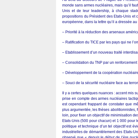
monde sans armes nucléaires, mais qu’il faut 
Unis et de leur leadership, à chaque stad
propositions du Président des Etats-Unis et c
européenne, dans la lettre qu’il a dressée au
– Priorité à la réduction des arsenaux améric
– Ratification du TICE par les pays qui ne l’on
– Etablissement d’un nouveau traité interdisan
– Consolidation du TNP par un renforcement d
– Développement de la coopération nucléaire
– Souci de la sécurité nucléaire face au terro
Il y a certes quelques nuances : accent mis su
prise en compte des armes nucléaires tactique
est cependant frappant de constater que m
plus argumentée, les thèses abolitionnistes,
loin, pour fixer un objectif de minimisation d
Etats-Unis (500 pour chacun) et 1 000 pour le
politique et technique d’un tel objectif est
industrielles de démantèlement des Etats-Uni
observé que
« depuis le début de l’ère nuc