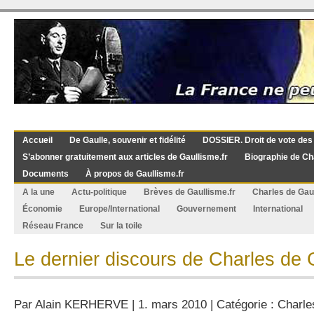
Accueil
De Gaulle, souvenir et fidélité
DOSSIER. Droit de vote des
S’abonner gratuitement aux articles de Gaullisme.fr
Biographie de Ch
Documents
À propos de Gaullisme.fr
A la une
Actu-politique
Brèves de Gaullisme.fr
Charles de Gau
Économie
Europe/International
Gouvernement
International
Réseau France
Sur la toile
Le dernier discours de Charles de 
Par
Alain KERHERVE
| 1. mars 2010 | Catégorie :
Charle