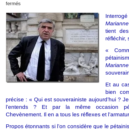
sur
fermés
Du
droit
Interrog
des
Marianne
Nations
tient de
réfléchir,
« Comm
pétainis
Marianne
souverai
Et au ca
bien comp
précise : « Qui est souverainiste aujourd’hui ? J
l’entends ? Et par la même occasion péta
Chevènement. Il en a tous les réflexes et l’armature
Propos étonnants si l’on considère que le pétaini