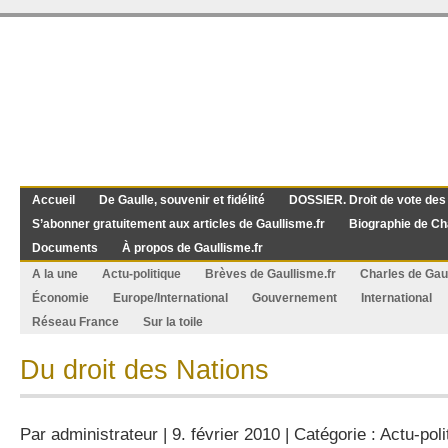
Accueil
De Gaulle, souvenir et fidélité
DOSSIER. Droit de vote des
S’abonner gratuitement aux articles de Gaullisme.fr
Biographie de Ch
Documents
À propos de Gaullisme.fr
A la une
Actu-politique
Brèves de Gaullisme.fr
Charles de Gau
Économie
Europe/International
Gouvernement
International
Réseau France
Sur la toile
Du droit des Nations
Par
administrateur
| 9. février 2010 | Catégorie :
Actu-poli