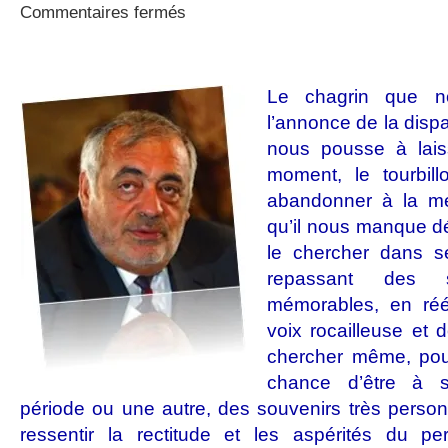
sur
Commentaires fermés
A
demain,
Séguin
!
Le chagrin que n
l’annonce de la dispa
nous pousse à lais
moment, le tourbil
abandonner à la mém
qu’il nous manque dé
le chercher dans s
repassant des s
mémorables, en réé
voix rocailleuse et d
chercher même, pour
chance d’être à 
période ou une autre, des souvenirs très personn
ressentir la rectitude et les aspérités du p