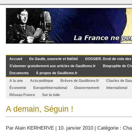
Accueil
De Gaulle, souvenir et fidélité
DOSSIER. Droit de vote des
S’abonner gratuitement aux articles de Gaullisme.fr
Biographie de Ch
Documents
À propos de Gaullisme.fr
A la une
Actu-politique
Brèves de Gaullisme.fr
Charles de Gau
Économie
Europe/International
Gouvernement
International
Réseau France
Sur la toile
A demain, Séguin !
Par
Alain KERHERVE
| 10. janvier 2010 | Catégorie :
Cha