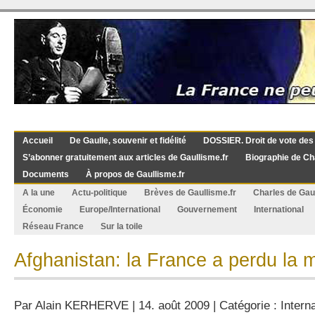
Accueil
De Gaulle, souvenir et fidélité
DOSSIER. Droit de vote des
S’abonner gratuitement aux articles de Gaullisme.fr
Biographie de Ch
Documents
À propos de Gaullisme.fr
A la une
Actu-politique
Brèves de Gaullisme.fr
Charles de Gau
Économie
Europe/International
Gouvernement
International
Réseau France
Sur la toile
Afghanistan: la France a perdu la 
Par
Alain KERHERVE
| 14. août 2009 | Catégorie :
Intern