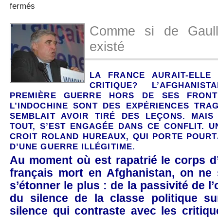
sur
fermés
Afghanistan:
la
Comme si de Gaulle
France
a
existé
perdu
la
mémoire
LA FRANCE AURAIT-ELLE
CRITIQUE? L’AFGHANI
PREMIÈRE GUERRE HORS DE SES FRONTI
L’INDOCHINE SONT DES EXPÉRIENCES TRA
SEMBLAIT AVOIR TIRÉ DES LEÇONS. MAIS
TOUT, S’EST ENGAGÉE DANS CE CONFLIT. UN
CROIT ROLAND HUREAUX, QUI PORTE POURT
D’UNE GUERRE ILLÉGITIME.
Au moment où est rapatrié le corps d
français mort en Afghanistan, on ne s
s’étonner le plus : de la passivité de l
du silence de la classe politique su
silence qui contraste avec les critiq