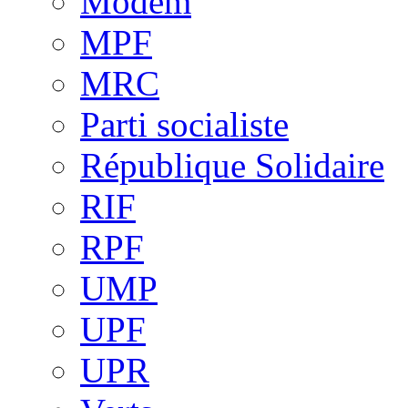
Modem
MPF
MRC
Parti socialiste
République Solidaire
RIF
RPF
UMP
UPF
UPR