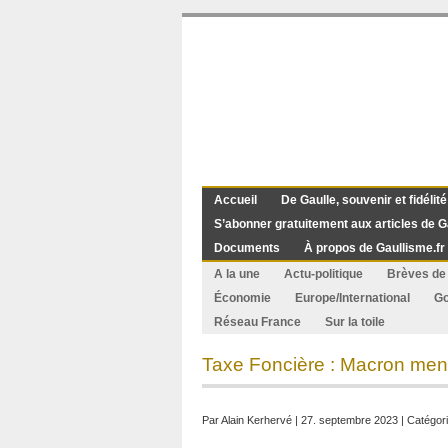
Accueil
De Gaulle, souvenir et fidélité
S’abonner gratuitement aux articles de G
Documents
À propos de Gaullisme.fr
A la une
Actu-politique
Brèves de 
Économie
Europe/International
G
Réseau France
Sur la toile
Taxe Foncière : Macron ment
Par
Alain Kerhervé
| 27. septembre 2023 | Catégori