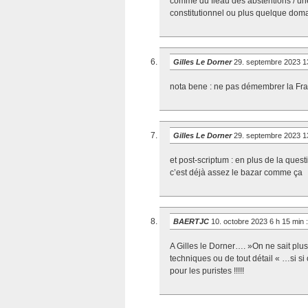
comme du fléau des abstentions / un
constitutionnel ou plus quelque dom
Gilles Le Dorner
29. septembre 2023 1
nota bene : ne pas démembrer la F
Gilles Le Dorner
29. septembre 2023 1
et post-scriptum : en plus de la quest
c’est déjà assez le bazar comme ça
BAERTJC
10. octobre 2023 6 h 15 min
:
A Gilles le Dorner…. »On ne sait pl
techniques ou de tout détail « …si si
pour les puristes !!!!!