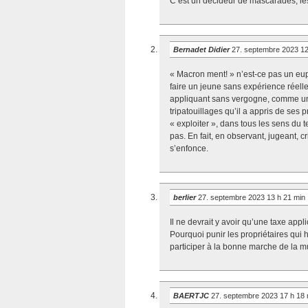
C’est un décideur de mascarades, le
Bernadet Didier
27. septembre 2023 1
« Macron ment! » n’est-ce pas un eu
faire un jeune sans expérience réell
appliquant sans vergogne, comme un a
tripatouillages qu’il a appris de ses 
« exploiter », dans tous les sens du 
pas. En fait, en observant, jugeant, cr
s’enfonce.
berlier
27. septembre 2023 13 h 21 min
Il ne devrait y avoir qu’une taxe ap
Pourquoi punir les propriétaires qui 
participer à la bonne marche de la mun
BAERTJC
27. septembre 2023 17 h 18