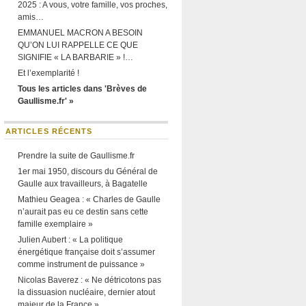
2025 : A vous, votre famille, vos proches,
amis…
EMMANUEL MACRON A BESOIN
QU’ON LUI RAPPELLE CE QUE
SIGNIFIE « LA BARBARIE » !…
Et l’exemplarité !
Tous les articles dans 'Brèves de
Gaullisme.fr' »
ARTICLES RÉCENTS
Prendre la suite de Gaullisme.fr
1er mai 1950, discours du Général de
Gaulle aux travailleurs, à Bagatelle
Mathieu Geagea : « Charles de Gaulle
n’aurait pas eu ce destin sans cette
famille exemplaire »
Julien Aubert : « La politique
énergétique française doit s’assumer
comme instrument de puissance »
Nicolas Baverez : « Ne détricotons pas
la dissuasion nucléaire, dernier atout
majeur de la France »