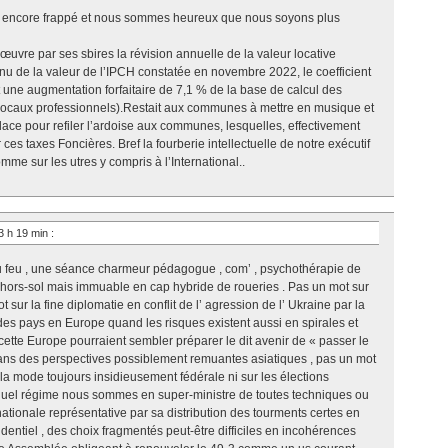
 e encore frappé et nous sommes heureux que nous soyons plus
 en œuvre par ses sbires la révision annuelle de la valeur locative
enu de la valeur de l’IPCH constatée en novembre 2022, le coefficient
it une augmentation forfaitaire de 7,1 % de la base de calcul des
s locaux professionnels).Restait aux communes à mettre en musique et
lace pour refiler l’ardoise aux communes, lesquelles, effectivement
 ces taxes Foncières. Bref la fourberie intellectuelle de notre exécutif
mme sur les utres y compris à l’International..
3 h 19 min
:
du feu , une séance charmeur pédagogue , com’ , psychothérapie de
 hors-sol mais immuable en cap hybride de roueries . Pas un mot sur
 sur la fine diplomatie en conflit de l’ agression de l’ Ukraine par la
des pays en Europe quand les risques existent aussi en spirales et
ette Europe pourraient sembler préparer le dit avenir de « passer le
dans des perspectives possiblement remuantes asiatiques , pas un mot
la mode toujours insidieusement fédérale ni sur les élections
quel régime nous sommes en super-ministre de toutes techniques ou
nationale représentative par sa distribution des tourments certes en
sidentiel , des choix fragmentés peut-être difficiles en incohérences