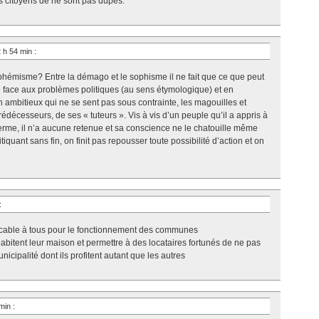
s citoyens de ne sont pas dupes.
2 h 54 min
:
phémisme? Entre la démago et le sophisme il ne fait que ce que peut
e face aux problèmes politiques (au sens étymologique) et en
mbitieux qui ne se sent pas sous contrainte, les magouilles et
prédécesseurs, de ses « tuteurs ». Vis à vis d’un peuple qu’il a appris à
terme, il n’a aucune retenue et sa conscience ne le chatouille même
itiquant sans fin, on finit pas repousser toute possibilité d’action et on
:
plicable à tous pour le fonctionnement des communes
habitent leur maison et permettre à des locataires fortunés de ne pas
icipalité dont ils profitent autant que les autres
 min
: