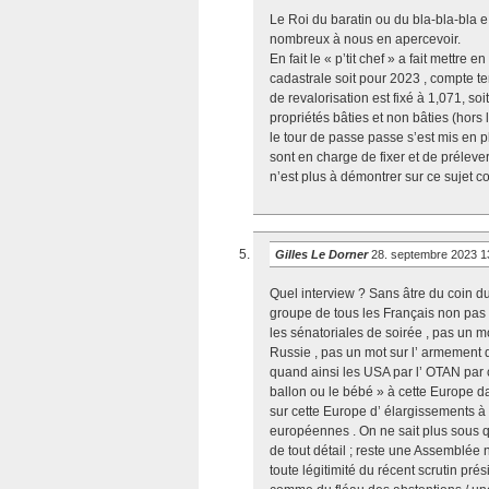
Le Roi du baratin ou du bla-bla-bla
nombreux à nous en apercevoir.
En fait le « p’tit chef » a fait mettre
cadastrale soit pour 2023 , compte t
de revalorisation est fixé à 1,071, so
propriétés bâties et non bâties (hor
le tour de passe passe s’est mis en p
sont en charge de fixer et de prélever
n’est plus à démontrer sur ce sujet co
Gilles Le Dorner
28. septembre 2023 1
Quel interview ? Sans âtre du coin 
groupe de tous les Français non pas
les sénatoriales de soirée , pas un mot
Russie , pas un mot sur l’ armement 
quand ainsi les USA par l’ OTAN par c
ballon ou le bébé » à cette Europe 
sur cette Europe d’ élargissements à 
européennes . On ne sait plus sous 
de tout détail ; reste une Assemblée 
toute légitimité du récent scrutin pré