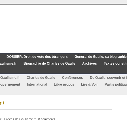
DOSSIER. Droit de vote des étrangers
Général de Gaulle, sa biographie
aullisme.fr
Biographie de Charles de Gaulle
Archives
Textes constit
Gaullisme.fr
Charles de Gaulle
Conférences
De Gaulle, souvenir et f
ouvernement
International
Libre propos
Lire & Voir
Partis politiq
 !
e :
Brèves de Gaullisme.fr
|
8 comments