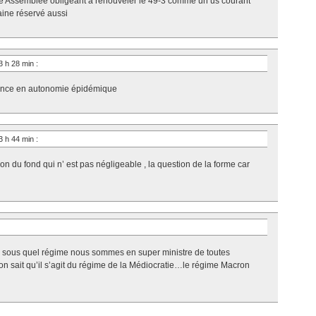
e Assemblée obligeant à renouveler le 49-3 comme un us courant
aine réservé aussi
3 h 28 min
:
rance en autonomie épidémique
3 h 44 min
:
ion du fond qui n’ est pas négligeable , la question de la forme car
us sous quel régime nous sommes en super ministre de toutes
 on sait qu’il s’agit du régime de la Médiocratie…le régime Macron