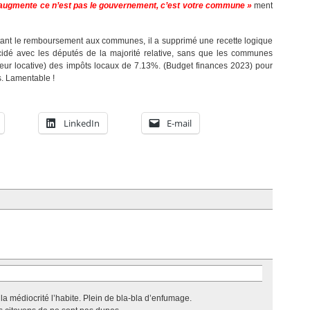
 augmente ce n’est pas le gouvernement, c’est votre commune »
ment
mitant le remboursement aux communes, il a supprimé une recette logique
idé avec les députés de la majorité relative, sans que les communes
aleur locative) des impôts locaux de 7.13%. (Budget finances 2023) pour
s. Lamentable !
LinkedIn
E-mail
e la médiocrité l’habite. Plein de bla-bla d’enfumage.