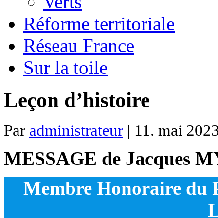
Verts
Réforme territoriale
Réseau France
Sur la toile
Leçon d’histoire
Par
administrateur
| 11. mai 2023
MESSAGE
de Jacques 
Membre Honoraire du 
L