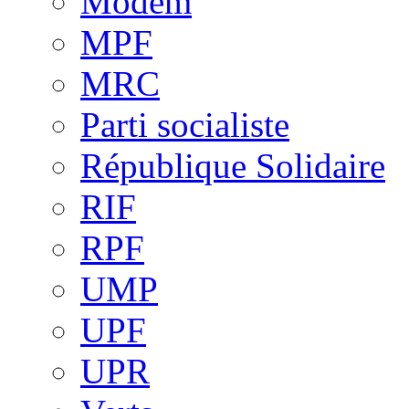
Modem
MPF
MRC
Parti socialiste
République Solidaire
RIF
RPF
UMP
UPF
UPR