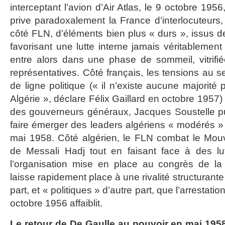
interceptant l’avion d’Air Atlas, le 9 octobre 195
prive paradoxalement la France d’interlocuteurs,
côté FLN, d’éléments bien plus « durs », issus de l
favorisant une lutte interne jamais véritablemen
entre alors dans une phase de sommeil, vitrifi
représentatives. Côté français, les tensions au s
de ligne politique (« il n’existe aucune majorité
Algérie », déclare Félix Gaillard en octobre 1957) e
des gouverneurs généraux, Jacques Soustelle pu
faire émerger des leaders algériens « modérés » 
mai 1958. Côté algérien, le FLN combat le Mouv
de Messali Hadj tout en faisant face à des lut
l’organisation mise en place au congrès de 
laisse rapidement place à une rivalité structurante 
part, et « politiques » d’autre part, que l’arrestat
octobre 1956 affaiblit.
Le retour de De Gaulle au pouvoir en mai 195