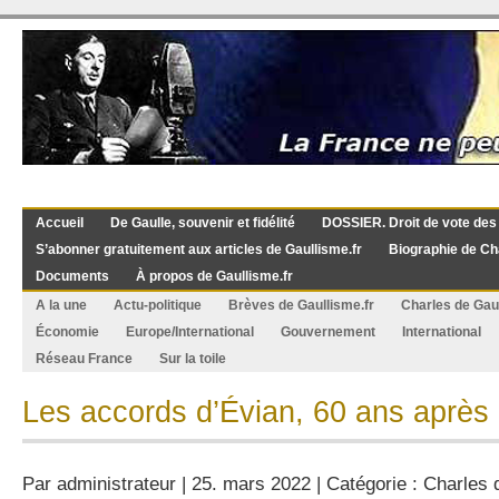
Accueil
De Gaulle, souvenir et fidélité
DOSSIER. Droit de vote des
S’abonner gratuitement aux articles de Gaullisme.fr
Biographie de Ch
Documents
À propos de Gaullisme.fr
A la une
Actu-politique
Brèves de Gaullisme.fr
Charles de Gau
Économie
Europe/International
Gouvernement
International
Réseau France
Sur la toile
Les accords d’Évian, 60 ans après
Par
administrateur
| 25. mars 2022 | Catégorie :
Charles 