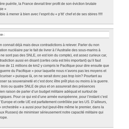
ère puérile, la France devrait tirer profit de son éviction brutale
gie »
à mener à bien avec l’esprit du « p’tit’ chef et de ses sbires !!!!!
min
:
 connait déjà mais deux contradictions à relever. Parler du non
tion nucléaire par le fait de livrer à l’Australie des sous-marins à
s ne sont pas des SNLE, on est loin du compte), est assez curieux car,
radiction aussi en disant (certes cela est très important) qu’il faut
ve de 11 millions de km2 y compris le Pacifique pour dire ensuite que
 guerre du Pacifique » pour laquelle nous n’avons pas les moyens et
 sécuriser » puisque là, on ne serait donc pas trop loin? Pourtant au
oser sa souveraineté et c’est donc être prêt plus ou moins à la guerre.
 trois ou quatre SNLE de plus et on assurerait des présences
en raison de parler d’un budget militaire adéquat et surtout de
iques. Pour ce qui est d’une armée européenne, pour l’instant c’est
l’Europe et cette UE est parfaitement contrôlée par les US. D’ailleurs,
orchestrée » a aussi pour but (peut-être même le premier, dans la
 aux Russes) de minimiser sérieusement notre capacité militaire qui
urope.