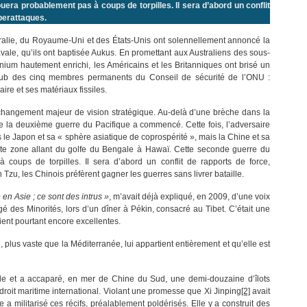
era probablement pas à coups de torpilles. Il sera d’abord un conflit
yberattaques.
ralie, du Royaume-Uni et des États-Unis ont solennellement annoncé la
navale, qu’ils ont baptisée Aukus. En promettant aux Australiens des sous-
ranium hautement enrichi, les Américains et les Britanniques ont brisé un
 club des cinq membres permanents du Conseil de sécurité de l’ONU :
ire et ses matériaux fissiles.
n changement majeur de vision stratégique. Au-delà d’une brèche dans la
 que la deuxième guerre du Pacifique a commencé. Cette fois, l’adversaire
 le Japon et sa « sphère asiatique de coprospérité », mais la Chine et sa
ste zone allant du golfe du Bengale à Hawaï. Cette seconde guerre du
coups de torpilles. Il sera d’abord un conflit de rapports de force,
Tzu, les Chinois préfèrent gagner les guerres sans livrer bataille.
 en Asie ; ce sont des intrus »
, m’avait déjà expliqué, en 2009, d’une voix
gé des Minorités, lors d’un dîner à Pékin, consacré au Tibet. C’était une
ient pourtant encore excellentes.
plus vaste que la Méditerranée, lui appartient entièrement et qu’elle est
lle et a accaparé, en mer de Chine du Sud, une demi-douzaine d’îlots
droit maritime international. Violant une promesse que Xi Jinping
[2]
avait
a militarisé ces récifs, préalablement poldérisés. Elle y a construit des