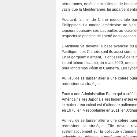
aérodromes, dotés de missiles et de bombardi
vaste que la Méditerranée, lui appartient entiè
Pourtant, la mer de Chine méridionale bai
Philippines. La marine américaine ne s’est 
toujours poursuivi ses patrouilles au cœur de
respecter le principe de liberté de navigation.
L’Australie va devenir la base avancée du 
Pacifique. Les Chinois sont-ils aussi surpris
En la gorgeant d’argent, ils ont essayé de faire
Ils ont même réclamé, en mars 2020, une enq
pour longtemps Pékin et Canberra. Les cybera
Au lieu de se laisser aller à une colère puéri
redessiner sa stratégie
Face à une Administration Biden qui a créé l
Américains, les Japonais, les Indiens et les A
le match. Leur calcul est d’attendre patiemm
en 1975, en Mésopotamie en 2011, en Afghan
Au lieu de se laisser aller à une colère puéri
redessiner sa stratégie. Elle devrait r
systématiquement sur la politique étrangère