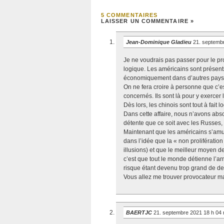
5 COMMENTAIRES
LAISSER UN COMMENTAIRE »
Jean-Dominique Gladieu
21. septemb
Je ne voudrais pas passer pour le pro
logique. Les américains sont présent
économiquement dans d’autres pays 
On ne fera croire à personne que c’e
concernés. Ils sont là pour y exercer 
Dès lors, les chinois sont tout à fait
Dans cette affaire, nous n’avons abs
détente que ce soit avec les Russes, 
Maintenant que les américains s’amus
dans l’idée que la « non prolifératio
illusions) et que le meilleur moyen de 
c’est que tout le monde détienne l’ar
risque étant devenu trop grand de de
Vous allez me trouver provocateur mai
BAERTJC
21. septembre 2021 18 h 04