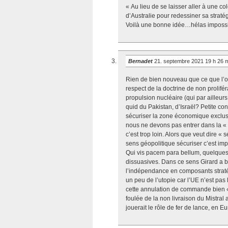
« Au lieu de se laisser aller à une col
d’Australie pour redessiner sa straté
Voilà une bonne idée…hélas impossible 
Bernadet
21. septembre 2021 19 h 26 
Rien de bien nouveau que ce que l’on
respect de la doctrine de non proliféra
propulsion nucléaire (qui par ailleur
quid du Pakistan, d’Israël? Petite cont
sécuriser la zone économique exclusi
nous ne devons pas entrer dans la «
c’est trop loin. Alors que veut dire «
sens géopolitique sécuriser c’est imp
Qui vis pacem para bellum, quelques
dissuasives. Dans ce sens Girard a bi
l’indépendance en composants stratég
un peu de l’utopie car l’UE n’est pas 
cette annulation de commande bien « 
foulée de la non livraison du Mistral
jouerait le rôle de fer de lance, en E