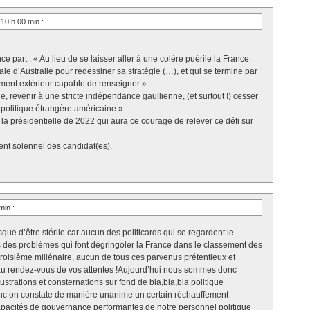
 10 h 00 min
:
 part : « Au lieu de se laisser aller à une colère puérile la France
utale d’Australie pour redessiner sa stratégie (…), et qui se termine par
ment extérieur capable de renseigner ».
ie, revenir à une stricte indépendance gaullienne, (et surtout !) cesser
 politique étrangère américaine »
à la présidentielle de 2022 qui aura ce courage de relever ce défi sur
nt solennel des candidat(es).
 min
:
 d’être stérile car aucun des politicards qui se regardent le
 des problèmes qui font dégringoler la France dans le classement des
oisième millénaire, aucun de tous ces parvenus prétentieux et
 au rendez-vous de vos attentes !Aujourd’hui nous sommes donc
rustrations et consternations sur fond de bla,bla,bla politique
donc on constate de manière unanime un certain réchauffement
 capacités de gouvernance performantes de notre personnel politique