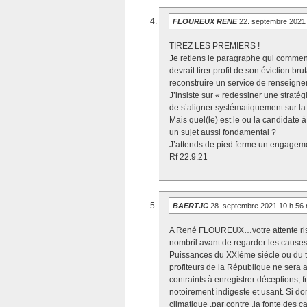
FLOUREUX RENE
22. septembre 2021
TIREZ LES PREMIERS !
Je retiens le paragraphe qui commence
devrait tirer profit de son éviction br
reconstruire un service de renseigne
J’insiste sur « redessiner une stratég
de s’aligner systématiquement sur la
Mais quel(le) est le ou la candidate 
un sujet aussi fondamental ?
J’attends de pied ferme un engageme
Rf 22.9.21
BAERTJC
28. septembre 2021 10 h 56
A René FLOUREUX…votre attente risque
nombril avant de regarder les causes
Puissances du XXIème siècle ou du tr
profiteurs de la République ne sera
contraints à enregistrer déceptions, f
notoirement indigeste et usant. Si 
climatique ,par contre ,la fonte des