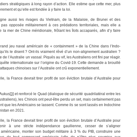
ers stratégiques à long rayon d’action. Elle estime que cette mer, plus
rement et qu’elle est fondée à y faire la loi.
gne aussi les rivages du Vietnam, de la Malaisie, de Brunei et des
pas opposée militairement à ces prédations territoriales, mais elle a
 la mer de Chine méridionale, frôlant les îlots accaparés, afin d’y faire
grand jeu naval américain de « containment » de la Chine dans l’Indo-
 qu’ils le disent ? Ont-ils vraiment rêvé d’un non-alignement australien ?
 de l’Australie un vassal. Piqués au vif, les Australiens ont fini par réagir.
uête internationale sur l’origine du Covid-19. Cette demande a brouillé
ttaques chinoises sur l’Australie ont crû exponentiellement.
le, la France devrait tirer profit de son éviction brutale d’Australie pour
’Aukus
[3]
et renforcé le Quad (dialogue de sécurité quadrilatéral entre les
ustraliens), les Chinois ont peut-être perdu un set, mais certainement pas
ent que les Américains se lassent. Comme ils se sont lassés en Indochine
istan en 2021.
le, la France devrait tirer profit de son éviction brutale d’Australie pour
evenir à une stricte indépendance gaullienne, cesser de s’aligner
 américaine, monter son budget militaire à 3 % du PIB, construire une