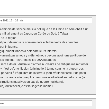
re 2021 16 h 26 min
:
-chinois de service mais la politique de la Chine en Asie obéit à un
s militairement au Japon, en Corée du Sud, à Taïwan,
de la région.
st pour défendre la souveraineté et le bien-être des peuples
leur influence.
 logiquement fondés à défendre leurs intérêts.
olument pas à nous y mêler et nous devons avoir une politique de
les Indiens, les Chinois, les USA ou autres …
ent à doter l’Australie d’armes nucléaires ne fait que me renforcer
n » n’est qu’une illusion (criminelle à terme comme la plupart des
parvenir à l’équilibre de la terreur (seul véritable facteur de paix)
me nucléaire afin que plus personne n’ait intérêt au bellicisme (le
structions massives en cas de guerre nucléaire).
s, tout réfléchi, c’est la sagesse même !
 min
: