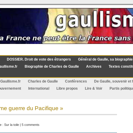
DOSSIER. Droit de vote des étrangers
Général de Gaulle, sa biographie
aullisme.fr
Biographie de Charles de Gaulle
Archives
Textes constit
Gaullisme.fr
Charles de Gaulle
Conférences
De Gaulle, souvenir et f
ouvernement
International
Libre propos
Lire & Voir
Partis politiq
me guerre du Pacifique »
e :
Sur la toile
|
5 comments