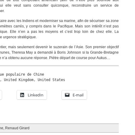
ue de tout composant américain (afin de n’être plus soumise aux
ui elle veut sans consulter quiconque, reconstruire un service de
er.
itaire avec les Indiens et moderniser sa marine, afin de sécuriser sa zone
mètres carrés, y compris dans le Pacifique. Mais son intérêt n’est pas
ique. Elle n’en a pas les moyens et c’est trop loin de chez elle. La
e urgence stratégique.
ier, mais seulement devenir le suzerain de l’Asie. Son premier objectif
mmunes, Theresa May a demandé à Boris Johnson si la Grande-Bretagne
lle n’a obtenu aucune réponse. Piètre départ de course pour Aukus…
ue populaire de Chine
, United Kingdom, United States
LinkedIn
E-mail
ne
,
Renaud Girard