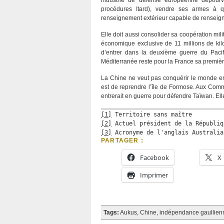
industrie de défense européenne dépourv
procédures Itard), vendre ses armes à q
renseignement extérieur capable de renseign
Elle doit aussi consolider sa coopération mil
économique exclusive de 11 millions de kilo
d’entrer dans la deuxième guerre du Pacif
Méditerranée reste pour la France sa premièr
La Chine ne veut pas conquérir le monde ent
est de reprendre l’île de Formose. Aux Co
entrerait en guerre pour défendre Taïwan. E
[1]
 Territoire sans maître
[2]
 Actuel président de la Républiq
[3]
 Acronyme de l'anglais Australia
PARTAGER :
Facebook
X
Imprimer
Tags:
Aukus
,
Chine
,
indépendance gaullien