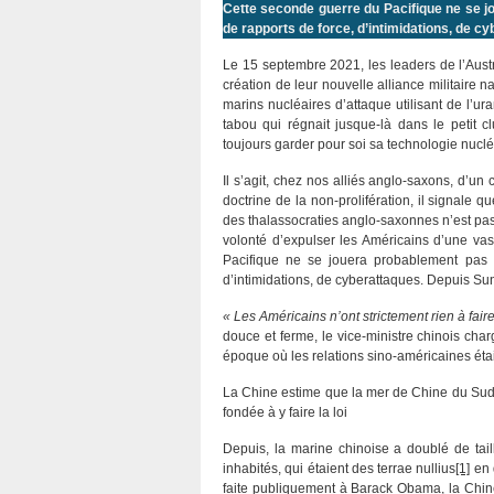
Cette seconde guerre du Pacifique ne se jou
de rapports de force, d’intimidations, de c
Le 15 septembre 2021, les leaders de l’Aust
création de leur nouvelle alliance militaire 
marins nucléaires d’attaque utilisant de l’u
tabou qui régnait jusque-là dans le petit
toujours garder pour soi sa technologie nucléa
Il s’agit, chez nos alliés anglo-saxons, d’u
doctrine de la non-prolifération, il signale
des thalassocraties anglo-saxonnes n’est pas
volonté d’expulser les Américains d’une va
Pacifique ne se jouera probablement pas à 
d’intimidations, de cyberattaques. Depuis Sun 
« Les Américains n’ont strictement rien à faire
douce et ferme, le vice-ministre chinois char
époque où les relations sino-américaines éta
La Chine estime que la mer de Chine du Sud, 
fondée à y faire la loi
Depuis, la marine chinoise a doublé de tai
inhabités, qui étaient des terrae nullius
[1]
en 
faite publiquement à Barack Obama, la Chine 