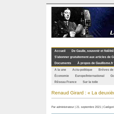
Accueil
De Gaulle, souvenir et fidélité
S’abonner gratuitement aux articles de G
Documents
À propos de Gaullisme.fr
A la une
Actu-politique
Brèves de 
Économie
Europe/International
G
Réseau France
Sur la toile
Renaud Girard : « La deuxiè
Par
administrateur
| 21. septembre 2021 | Catégori