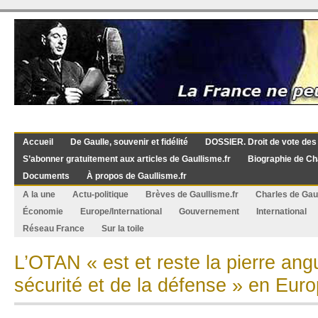
Accueil
De Gaulle, souvenir et fidélité
DOSSIER. Droit de vote des
S’abonner gratuitement aux articles de Gaullisme.fr
Biographie de Ch
Documents
À propos de Gaullisme.fr
A la une
Actu-politique
Brèves de Gaullisme.fr
Charles de Gau
Économie
Europe/International
Gouvernement
International
Réseau France
Sur la toile
L’OTAN « est et reste la pierre angu
sécurité et de la défense » en Euro