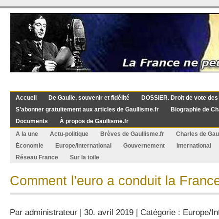
Accueil
De Gaulle, souvenir et fidélité
DOSSIER. Droit de vote des
S’abonner gratuitement aux articles de Gaullisme.fr
Biographie de Ch
Documents
À propos de Gaullisme.fr
A la une
Actu-politique
Brèves de Gaullisme.fr
Charles de Gau
Économie
Europe/International
Gouvernement
International
Réseau France
Sur la toile
Comment l’euro a conduit la Franc
Par
administrateur
| 30. avril 2019 | Catégorie :
Europe/In