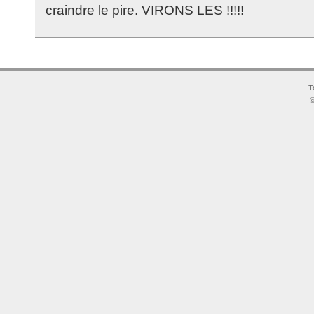
craindre le pire. VIRONS LES !!!!!
T
©