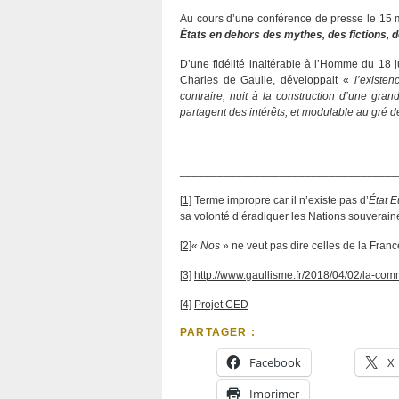
Au cours d’une conférence de presse le 15 ma
États en dehors des mythes, des fictions, 
D’une fidélité inaltérable à l’Homme du 18 
Charles de Gaulle, développait «
l’existe
contraire, nuit à la construction d’une gra
partagent des intérêts, et modulable au gré
___________________________________
[1]
Terme impropre car il n’existe pas d’
État 
sa volonté d’éradiquer les Nations souverain
[2]
«
Nos
» ne veut pas dire celles de la Franc
[3]
http://www.gaullisme.fr/2018/04/02/la-co
[4]
Projet CED
PARTAGER :
Facebook
X
Imprimer