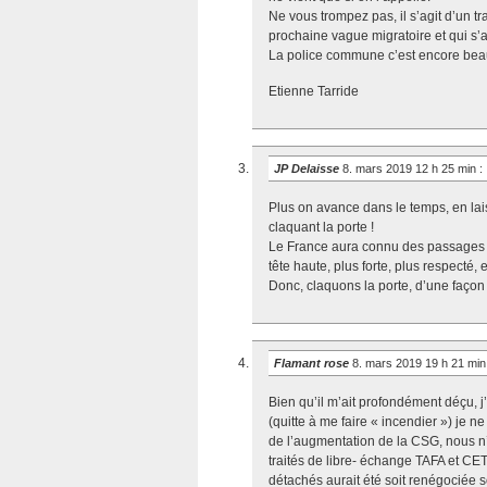
Ne vous trompez pas, il s’agit d’un tr
prochaine vague migratoire et qui s
La police commune c’est encore beau
Etienne Tarride
JP Delaisse
8. mars 2019 12 h 25 min
:
Plus on avance dans le temps, en laiss
claquant la porte !
Le France aura connu des passages be
tête haute, plus forte, plus respecté, 
Donc, claquons la porte, d’une façon
Flamant rose
8. mars 2019 19 h 21 mi
Bien qu’il m’ait profondément déçu, j
(quitte à me faire « incendier ») je n
de l’augmentation de la CSG, nous n’a
traités de libre- échange TAFA et CETA
détachés aurait été soit renégociée 