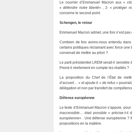
Le courrier d’Emmanuel Macron aux «
ci
«
défendre notre liberté
« , 2- «
protéger no
concerne le second point.
Schengen, le retour
Emmanuel Macron admet, une fois n’est pas c
Combien de fois avons-nous entendu dans 
certains politiques réclamant avec force une 
convenait de mettre au pilori ?
Le parti présidentiel LREM serait-il sensibl
Prend-il réellement en compte les réalités ?
La proposition du Chef de l’État de me
d’accueil
… » et ajoute-il «
de refus
» pourrait
délégation et non par transfert de compétence 
Défense européenne
Le texte d’Emmanuel Macron s’appuie, pour ce
inaccessible… était possible
» précise-t-il
européenne
« . Une défense européenne ? Mai
propositions en la matière.