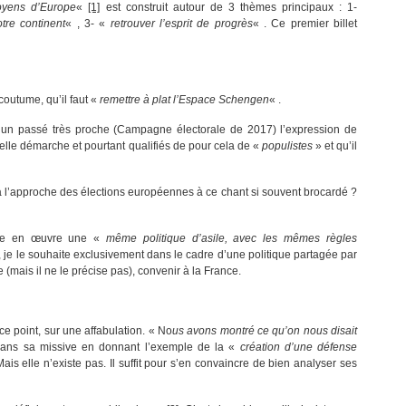
toyens d’Europe
«
[1]
est construit autour de 3 thèmes principaux : 1-
tre continent
« , 3- «
retrouver l’esprit de progrès
« . Ce premier billet
outume, qu’il faut «
remettre à plat l’Espace Schengen
« .
un passé très proche (Campagne électorale de 2017) l’expression de
telle démarche et pourtant qualifiés de pour cela de «
populistes
» et qu’il
e à l’approche des élections européennes à ce chant si souvent brocardé ?
ttre en œuvre une «
même politique d’asile, avec les mêmes règles
, je le souhaite exclusivement dans le cadre d’une politique partagée par
(mais il ne le précise pas), convenir à la France.
 point, sur une affabulation. « No
us avons montré ce qu’on nous disait
 dans sa missive en donnant l’exemple de la «
création d’une défense
s elle n’existe pas. Il suffit pour s’en convaincre de bien analyser ses