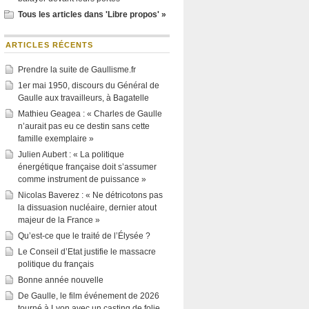
Tous les articles dans 'Libre propos' »
ARTICLES RÉCENTS
Prendre la suite de Gaullisme.fr
1er mai 1950, discours du Général de
Gaulle aux travailleurs, à Bagatelle
Mathieu Geagea : « Charles de Gaulle
n’aurait pas eu ce destin sans cette
famille exemplaire »
Julien Aubert : « La politique
énergétique française doit s’assumer
comme instrument de puissance »
Nicolas Baverez : « Ne détricotons pas
la dissuasion nucléaire, dernier atout
majeur de la France »
Qu’est-ce que le traité de l’Élysée ?
Le Conseil d’Etat justifie le massacre
politique du français
Bonne année nouvelle
De Gaulle, le film événement de 2026
tourné à Lyon avec un casting de folie