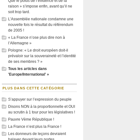
Que le poids de l’évidence et de la
raison » s’impose enfin, avant qu’il ne
soit trop tard.
L’Assemblée nationale condamne une
nouvelle fois le résultat du référendum
de 2005 !
« La France n’ose plus dire non à
l’Allemagne »
Pologne: « Le droit européen doit-il
prévaloir sur la souveraineté et l’identité
de ses membres ? »
Tous les articles dans
'Europe/International' »
PLUS DANS CETTE CATÉGORIE
S’appuyer sur l’expression du peuple
Disons NON à la proportionnelle et OUI
au scrutin à 1 tour pour les législatives !
Pauvre Vème République !
La France n’est plus la France !
Les donneurs de leçons devraient
balayer devant leurs portes