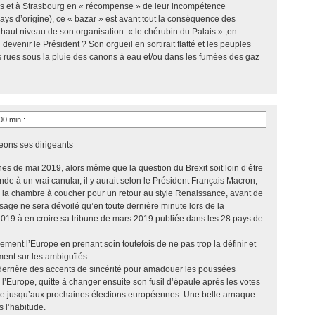
les et à Strasbourg en « récompense » de leur incompétence
s d’origine), ce « bazar » est avant tout la conséquence des
aut niveau de son organisation. « le chérubin du Palais » ,en
 devenir le Président ? Son orgueil en sortirait flatté et les peuples
s rues sous la pluie des canons à eau et/ou dans les fumées des gaz
 00 min
:
eons ses dirigeants
s de mai 2019, alors même que la question du Brexit soit loin d’être
de à un vrai canular, il y aurait selon le Président Français Macron,
 la chambre à coucher pour un retour au style Renaissance, avant de
isage ne sera dévoilé qu’en toute dernière minute lors de la
 2019 à en croire sa tribune de mars 2019 publiée dans les 28 pays de
ement l’Europe en prenant soin toutefois de ne pas trop la définir et
ment sur les ambiguïtés.
errière des accents de sincérité pour amadouer les poussées
l’Europe, quitte à changer ensuite son fusil d’épaule après les votes
ude jusqu’aux prochaines élections européennes. Une belle arnaque
 l’habitude.