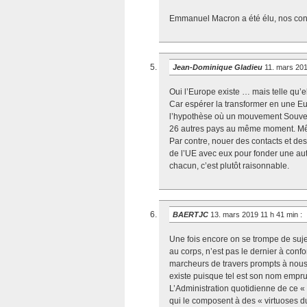
Emmanuel Macron a été élu, nos conci
Jean-Dominique Gladieu
11. mars 20
Oui l’Europe existe … mais telle qu’ell
Car espérer la transformer en une Eur
l’hypothèse où un mouvement Souvera
26 autres pays au même moment. Mêm
Par contre, nouer des contacts et des
de l’UE avec eux pour fonder une au
chacun, c’est plutôt raisonnable.
BAERTJC
13. mars 2019 11 h 41 min
:
Une fois encore on se trompe de sujet 
au corps, n’est pas le dernier à con
marcheurs de travers prompts à nous
existe puisque tel est son nom empru
L’Administration quotidienne de ce «
qui le composent à des « virtuoses du 