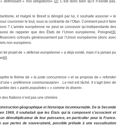
» définissant «
nos obligations
«
[2]
. C’est donc bien qu’il n’existe pas.
antisme, et malgré le Brexit si dénigré par lui, il souhaite associer «
le
pour couronner le tout, sous la contrainte de l’Otan. Comment peut-il faire
itions ? L’armée européenne ne peut se concevoir qu’indépendante des
ent aussi de rappeler que des États de l’Union européenne, Pologne
[3]
,
 financiers octroyés généreusement par l’Union européenne (donc avec
riels non européens.
n tel projet de «
défense européenne »
a déjà existé, mais n’a jamais pu
an
[4]
.
apitre le thème de «
la juste concurrence
» et se propose de «
refonder
 d’une «
préférence communautaire
« . Le mot est lâché. Il s’agit bien de
gardée des «
partis populistes
» «
comme ils disent
« .
pe des Nations n’est pas une chimère.
nstruction géographique et historique incontournable. De la Seconde
n 1969, il souhaitait que les États qui la composent s’associent et
 un démultiplicateur de leur puissance, en particulier pour la France.
le aux pertes de souveraineté, possible prélude à une vassalisation