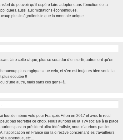
ansfert de pouvoir qu’il espère faire adopter dans l’émotion de la
’appliquera aussi aux migrations économiques.
coup plus intégrationiste que la monnaie unique.
ant faire cette clique, plus ce sera dur d’en sortir, autrement qu’en
aucoup plus tragiques que cela, et s’en est toujours bien sortie la
et plus écoutée !!
 ou d’une autre, mais sans ces gens-là.
n
:
’ai tout de même voté pour François Fillon en 2017 et avec le recul
e peux pas regretter ce choix. Nous aurions eu la TVA sociale à la place
urions pas un président ultra fédéraliste, nous n’aurions pas les
, l’application en France sur la directive concernant les travailleurs
soit suspendue, etc…