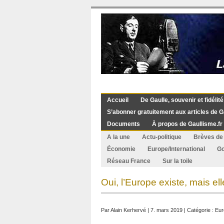
Accueil
De Gaulle, souvenir et fidélité
S’abonner gratuitement aux articles de G
Documents
À propos de Gaullisme.fr
A la une
Actu-politique
Brèves de 
Économie
Europe/International
G
Réseau France
Sur la toile
Oui, l’Europe existe, mais ell
Par
Alain Kerhervé
| 7. mars 2019 | Catégorie :
Eur