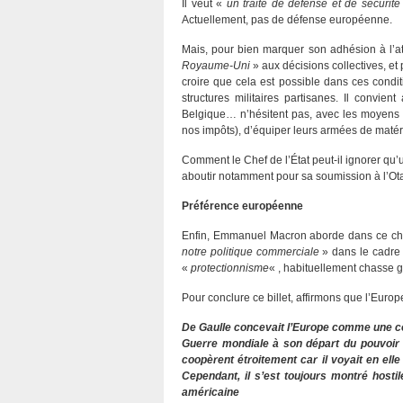
Il veut «
un traité de défense et de sécurité
Actuellement, pas de défense européenne.
Mais, pour bien marquer son adhésion à l’atl
Royaume-Uni
» aux décisions collectives, et 
croire que cela est possible dans ces cond
structures militaires partisanes. Il convi
Belgique… n’hésitent pas, avec les moyens
nos impôts), d’équiper leurs armées de maté
Comment le Chef de l’État peut-il ignorer qu’u
aboutir notamment pour sa soumission à l’Ot
Préférence européenne
Enfin, Emmanuel Macron aborde dans ce ch
notre politique commerciale
» dans le cadre
«
protectionnisme
« , habituellement chasse 
Pour conclure ce billet, affirmons que l’Euro
De Gaulle concevait l’Europe comme une co
Guerre mondiale à son départ du pouvoir e
coopèrent étroitement car il voyait en elle
Cependant, il s’est toujours montré hosti
américaine