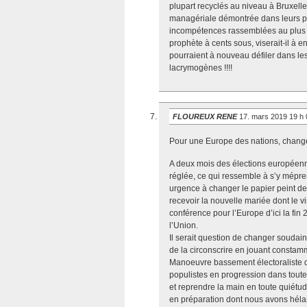
plupart recyclés au niveau à Bruxel
managériale démontrée dans leurs pay
incompétences rassemblées au plus h
prophète à cents sous, viserait-il à en
pourraient à nouveau défiler dans le
lacrymogènes !!!!
FLOUREUX RENE
17. mars 2019 19 h
Pour une Europe des nations, chang
A deux mois des élections européenne
réglée, ce qui ressemble à s’y mépren
urgence à changer le papier peint de
recevoir la nouvelle mariée dont le v
conférence pour l’Europe d’ici la fin
l’Union.
Il serait question de changer soudain
de la circonscrire en jouant constam
Manoeuvre bassement électoraliste d
populistes en progression dans toute 
et reprendre la main en toute quiét
en préparation dont nous avons hélas