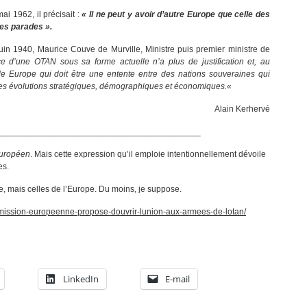
i 1962, il précisait :
« Il ne peut y avoir d’autre Europe que celle des
des parades ».
juin 1940, Maurice Couve de Murville, Ministre puis premier ministre de
nce d’une OTAN sous sa forme actuelle n’a plus de justification et, au
nde Europe qui doit être une entente entre des nations souveraines qui
 des évolutions stratégiques, démographiques et économiques.
«
Alain Kerhervé
__________________________________________
Européen
. Mais cette expression qu’il emploie intentionnellement dévoile
es.
e, mais celles de l’Europe. Du moins, je suppose.
mmission-europeenne-propose-douvrir-lunion-aux-armees-de-lotan/
LinkedIn
E-mail