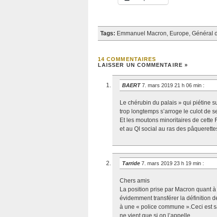
Tags:
Emmanuel Macron
,
Europe
,
Général 
14 COMMENTAIRES
LAISSER UN COMMENTAIRE »
BAERT
7. mars 2019 21 h 06 min
:
Le chérubin du palais » qui piétine su
trop longtemps s’arroge le culot de 
Et les moutons minoritaires de cette F
et au QI social au ras des pâquerettes
Tarride
7. mars 2019 23 h 19 min
:
Chers amis
La position prise par Macron quant à l
évidemment transférer la définition de
à une « police commune ».Ceci est sa
ne vient que si on l’appelle.