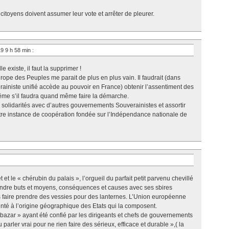
toyens doivent assumer leur vote et arrêter de pleurer.
19 9 h 58 min
:
e existe, il faut la supprimer !
ope des Peuples me parait de plus en plus vain. Il faudrait (dans
iniste unifié accède au pouvoir en France) obtenir l’assentiment des
e s’il faudra quand même faire la démarche.
 solidarités avec d’autres gouvernements Souverainistes et assortir
tre instance de coopération fondée sur l’Indépendance nationale de
et le « chérubin du palais », l’orgueil du parfait petit parvenu chevillé
fondre buts et moyens, conséquences et causes avec ses sbires
 faire prendre des vessies pour des lanternes. L’Union européenne
nté à l’origine géographique des Etats qui la composent.
 bazar » ayant été confié par les dirigeants et chefs de gouvernements
parler vrai pour ne rien faire des sérieux, efficace et durable »,( la