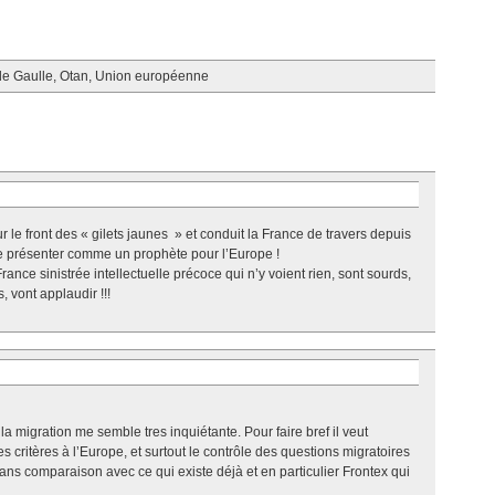
de Gaulle
,
Otan
,
Union européenne
r le front des « gilets jaunes » et conduit la France de travers depuis
se présenter comme un prophète pour l’Europe !
rance sinistrée intellectuelle précoce qui n’y voient rien, sont sourds,
, vont applaudir !!!
a migration me semble tres inquiétante. Pour faire bref il veut
s critères à l’Europe, et surtout le contrôle des questions migratoires
ns comparaison avec ce qui existe déjà et en particulier Frontex qui