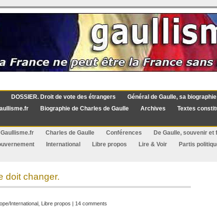
DOSSIER. Droit de vote des étrangers
Général de Gaulle, sa biographie
aullisme.fr
Biographie de Charles de Gaulle
Archives
Textes constit
Gaullisme.fr
Charles de Gaulle
Conférences
De Gaulle, souvenir et f
ouvernement
International
Libre propos
Lire & Voir
Partis politiq
e doit changer.
ope/International
,
Libre propos
|
14 comments