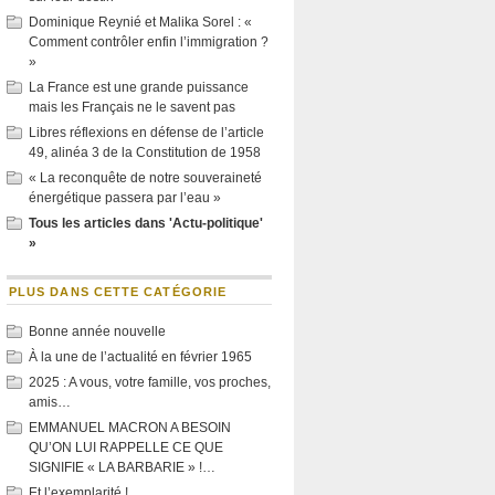
Dominique Reynié et Malika Sorel : «
Comment contrôler enfin l’immigration ?
»
La France est une grande puissance
mais les Français ne le savent pas
Libres réflexions en défense de l’article
49, alinéa 3 de la Constitution de 1958
« La reconquête de notre souveraineté
énergétique passera par l’eau »
Tous les articles dans 'Actu-politique'
»
PLUS DANS CETTE CATÉGORIE
Bonne année nouvelle
À la une de l’actualité en février 1965
2025 : A vous, votre famille, vos proches,
amis…
EMMANUEL MACRON A BESOIN
QU’ON LUI RAPPELLE CE QUE
SIGNIFIE « LA BARBARIE » !…
Et l’exemplarité !