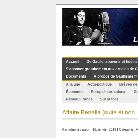
Accueil
De Gaulle, souvenir et fidélité
S’abonner gratuitement aux articles de G
Documents
À propos de Gaullisme.fr
A la une
Actu-politique
Brèves de 
Économie
Europe/International
G
Réseau France
Sur la toile
Affaire Benalla (suite et non 
Par
administrateur
| 16. janvier 2019 | Catégorie :
A