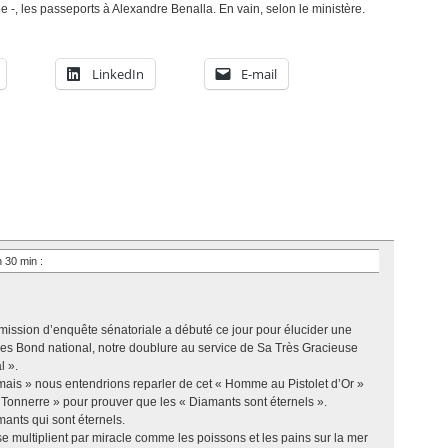
e -, les passeports à Alexandre Benalla. En vain, selon le ministère.
LinkedIn
E-mail
 h 30 min
:
mission d’enquête sénatoriale a débuté ce jour pour élucider une
mes Bond national, notre doublure au service de Sa Très Gracieuse
l ».
ais » nous entendrions reparler de cet « Homme au Pistolet d’Or »
Tonnerre » pour prouver que les « Diamants sont éternels ».
mants qui sont éternels.
e multiplient par miracle comme les poissons et les pains sur la mer