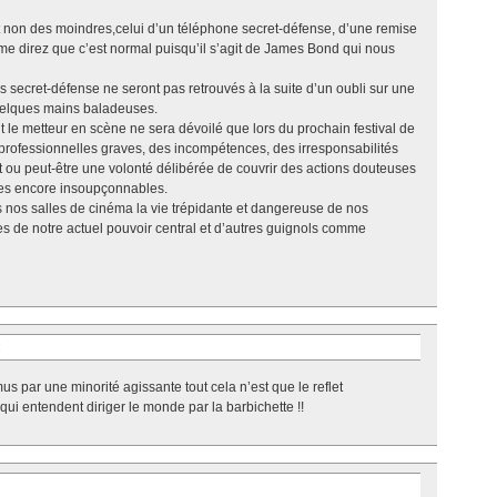
et non des moindres,celui d’un téléphone secret-défense, d’une remise
e direz que c’est normal puisqu’il s’agit de James Bond qui nous
 secret-défense ne seront pas retrouvés à la suite d’un oubli sur une
uelques mains baladeuses.
 le metteur en scène ne sera dévoilé que lors du prochain festival de
professionnelles graves, des incompétences, des irresponsabilités
 ou peut-être une volonté délibérée de couvrir des actions douteuses
ces encore insoupçonnables.
nos salles de cinéma la vie trépidante et dangereuse de nos
es de notre actuel pouvoir central et d’autres guignols comme
:
 par une minorité agissante tout cela n’est que le reflet
ui entendent diriger le monde par la barbichette !!