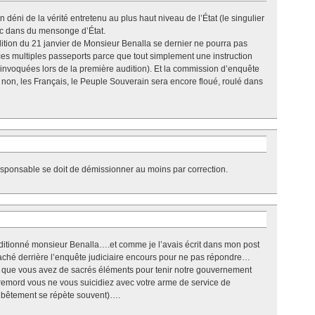
ni de la vérité entretenu au plus haut niveau de l’État (le singulier
onc dans du mensonge d’État.
audition du 21 janvier de Monsieur Benalla se dernier ne pourra pas
es multiples passeports parce que tout simplement une instruction
 invoquées lors de la première audition). Et la commission d’enquête
on, les Français, le Peuple Souverain sera encore floué, roulé dans
esponsable se doit de démissionner au moins par correction.
uditionné monsieur Benalla….et comme je l’avais écrit dans mon post
caché derrière l’enquête judiciaire encours pour ne pas répondre…
 que vous avez de sacrés éléments pour tenir notre gouvernement
r remord vous ne vous suicidiez avec votre arme de service de
re bêtement se répète souvent)….