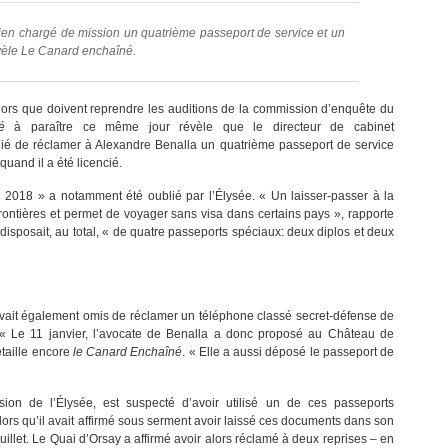
cien chargé de mission un quatrième passeport de service et un
évèle Le Canard enchaîné.
 Alors que doivent reprendre les auditions de la commission d’enquête du
é
à paraître ce même jour révèle que le directeur de cabinet
ié de réclamer à Alexandre Benalla un quatrième passeport de service
quand il a été licencié.
n 2018 » a notamment été oublié par l’Élysée. « Un laisser-passer à la
 frontières et permet de voyager sans visa dans certains pays », rapporte
disposait, au total, « de quatre passeports spéciaux: deux diplos et deux
 avait également omis de réclamer un téléphone classé secret-défense de
« Le 11 janvier, l’avocate de Benalla a donc proposé au Château de
étaille encore
le Canard Enchaîné
. « Elle a aussi déposé le passeport de
ion de l’Élysée, est suspecté d’avoir utilisé un de ces passeports
ors qu’il avait affirmé sous serment avoir laissé ces documents dans son
juillet. Le Quai d’Orsay a affirmé avoir alors réclamé à deux reprises – en