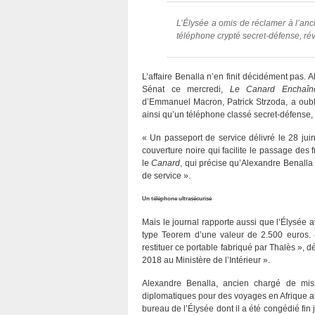
L’Élysée a omis de réclamer à l’an
téléphone crypté secret-défense, r
L’affaire Benalla n’en finit décidément pas.
Sénat ce mercredi,
Le Canard Enchaîn
d’Emmanuel Macron, Patrick Strzoda, a oubl
ainsi qu’un téléphone classé secret-défense, 
« Un passeport de service délivré le 28 jui
couverture noire qui facilite le passage des
le
Canard
, qui précise qu’Alexandre Benalla 
de service ».
Un téléphone ultrasécurisé
Mais le journal rapporte aussi que l’Élysée
type Teorem d’une valeur de 2.500 euros. 
restituer ce portable fabriqué par Thalès », d
2018 au Ministère de l’Intérieur ».
Alexandre Benalla, ancien chargé de miss
diplomatiques pour des voyages en Afrique al
bureau de l’Élysée dont il a été congédié fin 