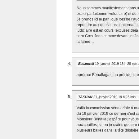
Nous sommes manifestement dans un dé
est ici parfaitement volontaire) et d
Je prends ici le pari, que lors de l’
répondre aux questions concernant c
judiciaire est en cours (excuses déjà
sera Gros-Jean comme devant, enfin n
la farine…
Escandell
19. janvier 2019 18 h 28 min
:
après ce Bénallagate un président r
TAKUAN
21. janvier 2019 19 h 23 min
:
Voilà la commission sénatoriale à a
du 19 janvier 2019 ce dernier s’est 
Monsieur Benalla j’espère pour vous
aux couilles, sinon je crains que pa
plusieurs balles dans la tête (histoi