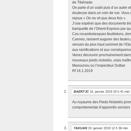
de Tibériade.
On parle d’un oubli puis d’un autre 
douteuse dans un coin de rue. Vous m
rejoue « On ne vit que deux fois ».
J’ose espérer que des documents très
banquette de l’Orient-Express par q
Ces rocambolesques feuilletons, dont
Cannes, laissent augurer des fautes 
venues du plus haut sommet de l’Etat
aux ramifications et aux conséquen
Venez découvrir prochainement dans 
nouveaux pieds nickelés, vrais maîtr
Manounou ou l’inspecteur Duflair.
Rf 16.1.2019
BAERTJC
16. janvier 2019 20 h 41 min
Au royaume des Pieds Nickelés promus
comportemental d’apprentis sorciers q
TAKUAN
19. janvier 2019 12 h 36 min
: