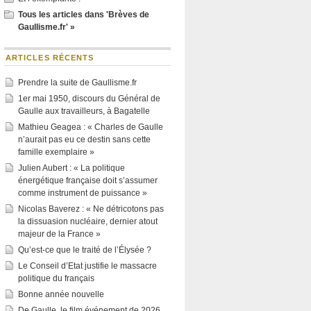
Tous les articles dans 'Brèves de
Gaullisme.fr' »
ARTICLES RÉCENTS
Prendre la suite de Gaullisme.fr
1er mai 1950, discours du Général de
Gaulle aux travailleurs, à Bagatelle
Mathieu Geagea : « Charles de Gaulle
n’aurait pas eu ce destin sans cette
famille exemplaire »
Julien Aubert : « La politique
énergétique française doit s’assumer
comme instrument de puissance »
Nicolas Baverez : « Ne détricotons pas
la dissuasion nucléaire, dernier atout
majeur de la France »
Qu’est-ce que le traité de l’Élysée ?
Le Conseil d’Etat justifie le massacre
politique du français
Bonne année nouvelle
De Gaulle, le film événement de 2026