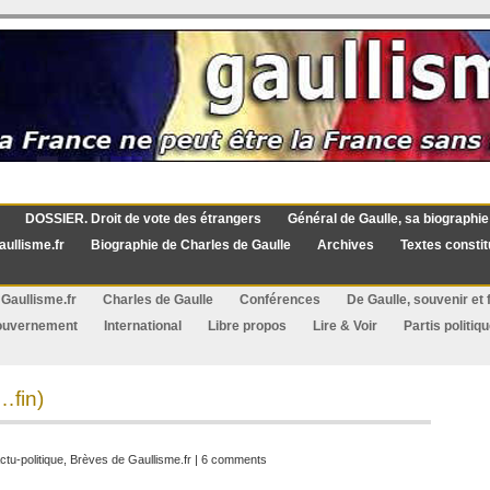
DOSSIER. Droit de vote des étrangers
Général de Gaulle, sa biographie
aullisme.fr
Biographie de Charles de Gaulle
Archives
Textes constit
Gaullisme.fr
Charles de Gaulle
Conférences
De Gaulle, souvenir et f
ouvernement
International
Libre propos
Lire & Voir
Partis politiq
…fin)
ctu-politique
,
Brèves de Gaullisme.fr
|
6 comments