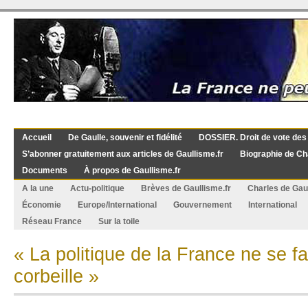
Accueil
De Gaulle, souvenir et fidélité
DOSSIER. Droit de vote des
S’abonner gratuitement aux articles de Gaullisme.fr
Biographie de Ch
Documents
À propos de Gaullisme.fr
A la une
Actu-politique
Brèves de Gaullisme.fr
Charles de Gau
Économie
Europe/International
Gouvernement
International
Réseau France
Sur la toile
« La politique de la France ne se fa
corbeille »