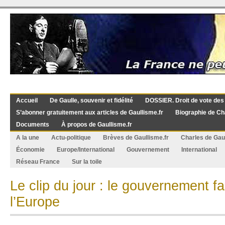
Accueil
De Gaulle, souvenir et fidélité
DOSSIER. Droit de vote des
S’abonner gratuitement aux articles de Gaullisme.fr
Biographie de Ch
Documents
À propos de Gaullisme.fr
A la une
Actu-politique
Brèves de Gaullisme.fr
Charles de Gau
Économie
Europe/International
Gouvernement
International
Réseau France
Sur la toile
Le clip du jour : le gouvernement f
l’Europe