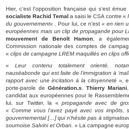
Hier, c’est l’opposition française qui s’est émue
socialiste Rachid Temal
a saisi le CSA contre «
du gouvernement
« . Pour lui, ce n’est
« en rien 
européennes mais un clip de propagande pour 
mouvement de Benoît Hamon
, a égaleme
Commission nationale des comptes de campagne
«
clips de campagne LREM maquillés en clips offic
« Leur contenu totalement orienté, notam
nauséabonde qui est faite de l’immigration à ‘maît
rapport avec une incitation à la citoyenneté »
, 
porte-parole de
Génération.s
.
Thierry Mariani
candidat aux européennes pour le Rassemblement
lui, sur Twitter, la «
propagande avec de gro
« Comme vous l’avez payé avec vos impôts, sa
gouvernemental […] qui n’hésite pas à stigmatise
sournoise Salvini et Orban.
» La campagne europ