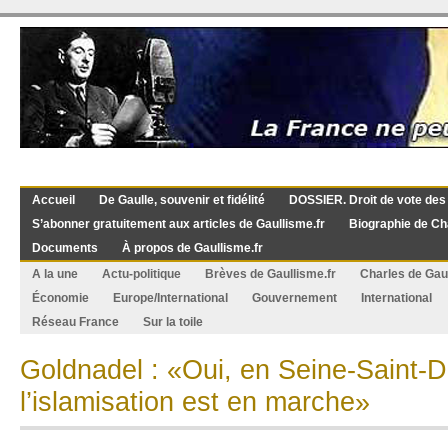
Accueil
De Gaulle, souvenir et fidélité
DOSSIER. Droit de vote des
S’abonner gratuitement aux articles de Gaullisme.fr
Biographie de Ch
Documents
À propos de Gaullisme.fr
A la une
Actu-politique
Brèves de Gaullisme.fr
Charles de Gau
Économie
Europe/International
Gouvernement
International
Réseau France
Sur la toile
Goldnadel : «Oui, en Seine-Saint-D
l’islamisation est en marche»