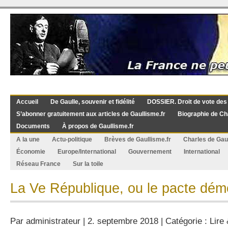
Accueil
De Gaulle, souvenir et fidélité
DOSSIER. Droit de vote des
S’abonner gratuitement aux articles de Gaullisme.fr
Biographie de Ch
Documents
À propos de Gaullisme.fr
A la une
Actu-politique
Brèves de Gaullisme.fr
Charles de Gau
Économie
Europe/International
Gouvernement
International
Réseau France
Sur la toile
La Ve République, ou le pacte démo
Par
administrateur
| 2. septembre 2018 | Catégorie :
Lire 