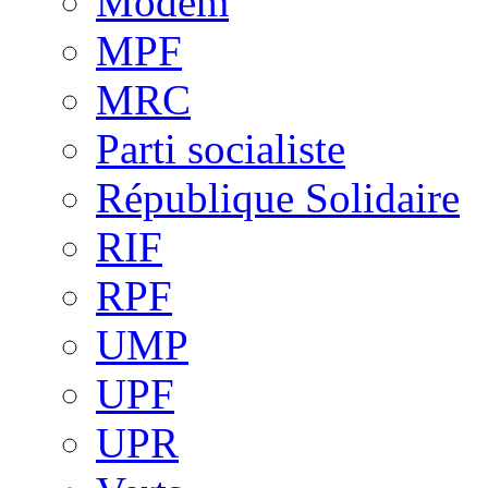
Modem
MPF
MRC
Parti socialiste
République Solidaire
RIF
RPF
UMP
UPF
UPR