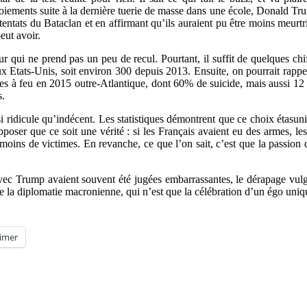
ents suite à la dernière tuerie de masse dans une école, Donald Trump 
ntats du Bataclan et en affirmant qu’ils auraient pu être moins meurtrier
eut avoir.
ur qui ne prend pas un peu de recul. Pourtant, il suffit de quelques c
ux Etats-Unis, soit environ 300 depuis 2013. Ensuite, on pourrait rappe
es à feu en 2015 outre-Atlantique, dont 60% de suicide, mais aussi 12
s.
ssi ridicule qu’indécent. Les statistiques démontrent que ce choix étasu
upposer que ce soit une vérité : si les Français avaient eu des armes, le
t moins de victimes. En revanche, ce que l’on sait, c’est que la passio
vec Trump avaient souvent été jugées embarrassantes, le dérapage vulga
e la diplomatie macronienne, qui n’est que la célébration d’un égo uni
imer