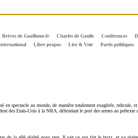
it de vote des étrangers
Général de Gaulle, sa biographie
M
iographie de Charles de Gaulle
Archives
Textes constitutionn
Brèves de Gaullisme.fr
Charles de Gaulle
Conférences
D
International
Libre propos
Lire & Voir
Partis politiques
né en spectacle au monde, de manière totalement exagérée, ridicule, et
ésident des Etats-Unis à la NRA, défendant le port des armes au prétexte
ar de la télé réalité pour rien. Il sait ce qui fait le buzz, et va plai