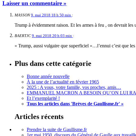
Laisser un commentaire »
MASSON
9. mai 2018 18 h 50 min
:
Trump à évidemment raison. Et les armes à feu , on devrait les ut
BAERTJC
9. mai 2018 20 h 03 min
:
« Trump, aussi vulgaire que superficiel »…l’ennui c’est que les
Plus dans cette catégorie
Bonne année nouvelle
À la une de l’actualité en février 1965
2025 : A vous, votre famille, vos proches, amis…
EMMANUEL MACRON A BESOIN QU’ON LUI RAPP
Et l’exemplarité !
Tous les articles dans 'Brèves de Gaullisme.fr' »
Articles récents
Prendre la suite de Gaullisme.fr
1er mai 1950, discours du Général de Gaulle aux travaille