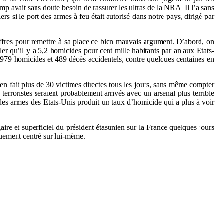
avait sans doute besoin de rassurer les ultras de la NRA. Il l’a sans
s si le port des armes à feu était autorisé dans notre pays, dirigé par
hiffres pour remettre à sa place ce bien mauvais argument. D’abord, on
ler qu’il y a 5,2 homicides pour cent mille habitants par an aux Etats-
 979 homicides et 489 décès accidentels, contre quelques centaines en
nien fait plus de 30 victimes directes tous les jours, sans même compter
s terroristes seraient probablement arrivés avec un arsenal plus terrible
n des armes des Etats-Unis produit un taux d’homicide qui a plus à voir
ire et superficiel du président étasunien sur la France quelques jours
quement centré sur lui-même.