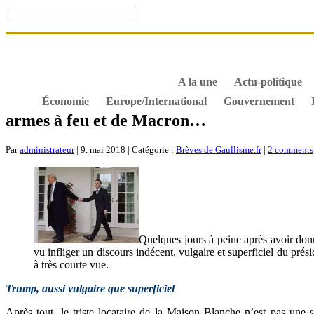
Accueil
De Gaulle, souvenir et fidélité
DOSSIER. Dro
S’abonner gratuitement aux articles de Gaullisme.fr
B
À propos de Gaullisme.fr
A la une
Actu-politique
Économie
Europe/International
Gouvernement
armes à feu et de Macron…
Par
administrateur
| 9. mai 2018 | Catégorie :
Brèves de Gaullisme.fr
|
2 comments
Quelques jours à peine après avoir don
vu infliger un discours indécent, vulgaire et superficiel du pr
à très courte vue.
Trump, aussi vulgaire que superficiel
Après tout, le triste locataire de la Maison Blanche n’est pas une st