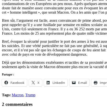
condamnations de ces Européens un peu mous. Après quelques atermoiem
doute fait de manière assez convaincante pour eux en évoquant les atte
cet « homme intelligent », que serait Macron. On a les amis que l’on p
Bien sûr, l’argument est facile, assez convaincant de prime abord, po
peut rappeler qu’il y a une fusillade par semaine en milieu scolaire a
Unis, contre 0,6 seulement en France. Il y a eu 36 252 morts par arm
France. Les moins de 25 ans représentent plus de quatre mille victime
Bref, évoquer la sécurité pour justifier le port des armes à feu est au
les suicides. Et une vérité particulière ne fait pas une généralité, à s
encore, et il n’est pas sûr que les échanges de coups de feu aient fai
avec celui de pays en voie de développement dangereux.
Déjà que les démonstrations exubérantes et tactiles de sa proximité a
seulement après la visite de Macron démontre plus encore la vacuité d
Partager :
Facebook
X
LinkedIn
E-mail
Impr
Tags:
Macron
,
Trump
2 commentaires