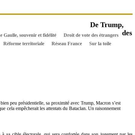
es ouvrages
De Trump,
els
Hommes de l’Histoire
Documents
des
e Gaulle, souvenir et fidélité
Droit de vote des étrangers
Réforme territoriale
Réseau France
Sur la toile
 bien peu présidentielle, sa proximité avec Trump, Macron s’est
 que cela empêcherait les attentats du Bataclan. Un raisonnement
re à sa cible électorale, qui sera confortée dans son jugement par les