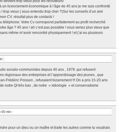
n devient trop vieux pour les recruteurs!
 à un licenciement économique à l’âge de 45 ans je me suis confronté
 ! trop vieux ( sous entendu trop cher ?)Sur les conseils d’un ami
on CV. résultat plus de contacts !
au téléphone: Votre Cv correspond parfaitement au profil recherché
votre âge ? 45 ans ! ah c’est pas possible ! vous seriez plus vieux que
i sans même m’avoir rencontré physiquement ! et j’ai eu plusieurs
min
:
utis socialo-communistes depuis 40 ans , 1978 ,qui refusent
ins régionaux des entreprises et l’apprentissage des jeunes , que
Frédéric Poisson , refusaient bizarrement !!! On a pris 15-20 ans
de notre QI très bas , de notre » idéologie » et conservatisme
 h 00 min
:
ndre pour un dieu ou un maître et traite les autres comme tu voudrais