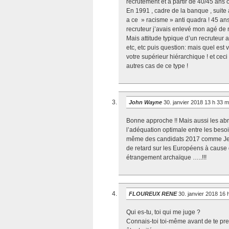
recrutement et à partir de 40/45 ans o
En 1991 , cadre de la banque , suite
a ce » racisme » anti quadra ! 45 ans
recruteur j’avais enlevé mon agé de m
Mais attitude typique d’un recruteur 
etc, etc puis question: mais quel est 
votre supérieur hiérarchique ! et cec
autres cas de ce type !
John Wayne
30. janvier 2018 13 h 33 
Bonne approche !! Mais aussi les abr
l’adéquation optimale entre les beso
même des candidats 2017 comme Jean-
de retard sur les Européens à cause 
étrangement archaïque …..!!!
FLOUREUX RENE
30. janvier 2018 16
Qui es-tu, toi qui me juge ?
Connais-toi toi-même avant de te pre