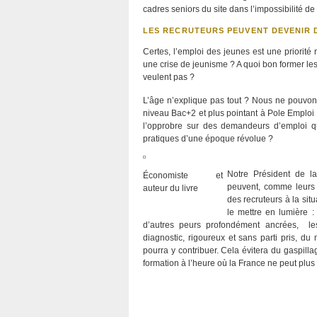
cadres seniors du site dans l’impossibilité de
LES RECRUTEURS PEUVENT DEVENIR 
Certes, l’emploi des jeunes est une priorit
une crise de jeunisme ? A quoi bon former les
veulent pas ?
L’âge n’explique pas tout ? Nous ne pouvons,
niveau Bac+2 et plus pointant à Pole Emploi 
l’opprobre sur des demandeurs d’emploi qu
pratiques d’une époque révolue ?
Notre Président de 
Économiste et
peuvent, comme leurs p
auteur du livre
des recruteurs à la si
le mettre en lumière :
d’autres peurs profondément ancrées, les
diagnostic, rigoureux et sans parti pris, d
pourra y contribuer. Cela évitera du gaspill
formation à l’heure où la France ne peut plu