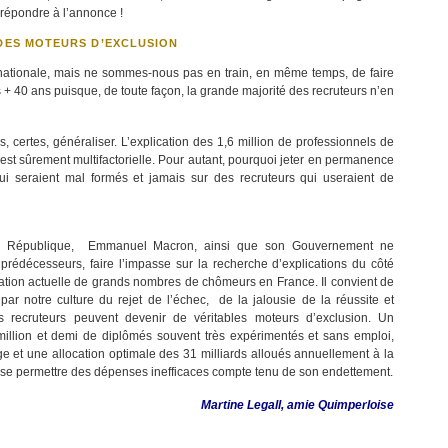
 répondre à l’annonce !
DES MOTEURS D’EXCLUSION
é nationale, mais ne sommes-nous pas en train, en même temps, de faire
 + 40 ans puisque, de toute façon, la grande majorité des recruteurs n’en
 certes, généraliser. L’explication des 1,6 million de professionnels de
est sûrement multifactorielle. Pour autant, pourquoi jeter en permanence
i seraient mal formés et jamais sur des recruteurs qui useraient de
la République, Emmanuel Macron, ainsi que son Gouvernement ne
rédécesseurs, faire l’impasse sur la recherche d’explications du côté
tuation actuelle de grands nombres de chômeurs en France. Il convient de
 par notre culture du rejet de l’échec, de la jalousie de la réussite et
 recruteurs peuvent devenir de véritables moteurs d’exclusion. Un
u million et demi de diplômés souvent très expérimentés et sans emploi,
age et une allocation optimale des 31 milliards alloués annuellement à la
s se permettre des dépenses inefficaces compte tenu de son endettement.
Martine Legall, amie Quimperloise