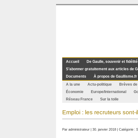
Accueil
De Gaulle, souvenir et fidélité
S’abonner gratuitement aux articles de G
Documents
À propos de Gaullisme.fr
A la une
Actu-politique
Brèves de 
Économie
Europe/International
G
Réseau France
Sur la toile
Emploi : les recruteurs sont-
Par
administrateur
| 30. janvier 2018 | Catégorie :
S