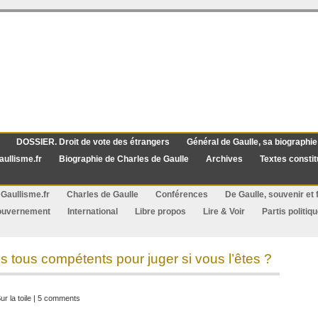
DOSSIER. Droit de vote des étrangers
Général de Gaulle, sa biographie
aullisme.fr
Biographie de Charles de Gaulle
Archives
Textes constit
Gaullisme.fr
Charles de Gaulle
Conférences
De Gaulle, souvenir et f
ouvernement
International
Libre propos
Lire & Voir
Partis politiq
ils tous compétents pour juger si vous l’êtes ?
ur la toile
|
5 comments