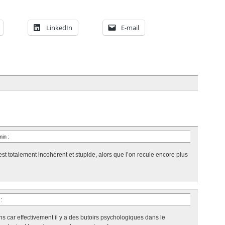
LinkedIn
E-mail
 min
:
est totalement incohérent et stupide, alors que l’on recule encore plus
n
:
s car effectivement il y a des butoirs psychologiques dans le