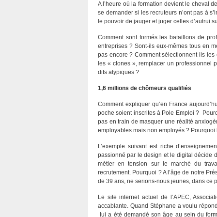
A l’heure où la formation devient le cheval de
se demander si les recruteurs n’ont pas à s
le pouvoir de jauger et juger celles d’autrui 
Comment sont formés les bataillons de pro
entreprises ? Sont-ils eux-mêmes tous en me
pas encore ? Comment sélectionnent-ils les
les « clones », remplacer un professionnel pa
dits atypiques ?
1,6 millions de chômeurs qualifiés
Comment expliquer qu’en France aujourd’hu
poche soient inscrites à Pole Emploi ? Pou
pas en train de masquer une réalité anxiogèn
employables mais non employés ? Pourquoi les
L’exemple suivant est riche d’enseignement
passionné par le design et le digital décide 
métier en tension sur le marché du travai
recrutement. Pourquoi ? A l’âge de notre Pré
de 39 ans, ne serions-nous jeunes, dans ce p
Le site internet actuel de l’APEC, Associ
accablante. Quand Stéphane a voulu répondre
lui a été demandé son âge au sein du formula