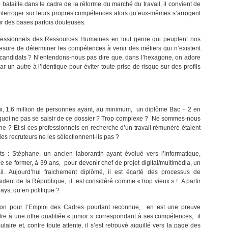
 bataille dans le cadre de la réforme du marché du travail, il convient de
’interroger sur leurs propres compétences alors qu’eux-mêmes s’arrogent
sur des bases parfois douteuses.
fessionnels des Ressources Humaines en tout genre qui peuplent nos
sure de déterminer les compétences à venir des métiers qui n’existent
 candidats ? N’entendons-nous pas dire que, dans l’hexagone, on adore
r un autre à l’identique pour éviter toute prise de risque sur des profils
i, 1,6 million de personnes ayant, au minimum, un diplôme Bac + 2 en
rquoi ne pas se saisir de ce dossier ? Trop complexe ? Ne sommes-nous
e ? Et si ces professionnels en recherche d’un travail rémunéré étaient
 recruteurs ne les sélectionnent-ils pas ?
s : Stéphane, un ancien laborantin ayant évolué vers l’informatique,
de se former, à 39 ans, pour devenir chef de projet digital/multimédia, un
l. Aujourd’hui fraichement diplômé, il est écarté des processus de
sident de la République, il est considéré comme « trop vieux » ! A partir
ays, qu’en politique ?
ation pour l’Emploi des Cadres pourtant reconnue, en est une preuve
 à une offre qualifiée « junior » correspondant à ses compétences, il
ire et, contre toute attente, il s’est retrouvé aiguillé vers la page des