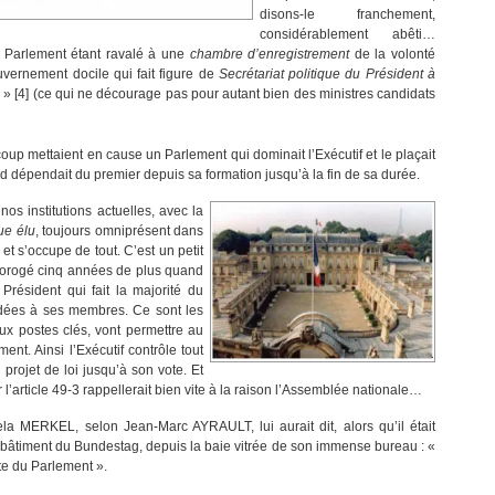
disons-le franchement,
considérablement abêti…
, le Parlement étant ravalé à une
chambre d’enregistrement
de la volonté
vernement docile qui fait figure de
Secrétariat politique du Président à
r » [4] (ce qui ne décourage pas pour autant bien des ministres candidats
p mettaient en cause un Parlement qui dominait l’Exécutif et le plaçait
nd dépendait du premier depuis sa formation jusqu’à la fin de sa durée.
nos institutions actuelles, avec la
ue élu
, toujours omniprésent dans
et s’occupe de tout. C’est un petit
rorogé cinq années de plus quand
Président qui fait la majorité du
ordées à ses membres. Ce sont les
ux postes clés, vont permettre au
ent. Ainsi l’Exécutif contrôle tout
 projet de loi jusqu’à son vote. Et
ar l’article 49-3 rappellerait bien vite à la raison l’Assemblée nationale…
la MERKEL, selon Jean-Marc AYRAULT, lui aurait dit, alors qu’il était
le bâtiment du Bundestag, depuis la baie vitrée de son immense bureau : «
te du Parlement ».