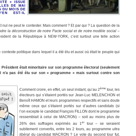
ITÉ » ISSUE
LLES DE MAI
S DU MOIS DE
’EN EST-IL
Et nul ne peut le contester. Mais comment ? Et par qui ? La question de la
ndre la déconstruction de notre Pacte social et de notre modèle social –
sident de la République à NEW-YORK, c’est surtout une telle action
 contexte politique dans lequel il a été élu et aussi où était le peuple qui
e Président était minoritaire sur son programme électoral (seulement
 il n’a pas été élu sur son « programme » mais surtout contre son
ème
Comment croire, en effet, un seul instant, qu’au 2
tour, les
électeurs qui s’étaient portés sur Jean-Luc MELENCHON et
Benoît HAMON et leurs programmes respectifs et sans doute
même ceux qui s’étaient portés sur d’autres candidats (si
l’on excepte le candidat François FILLON dont le programme
ressemblait à celui de MACRON) – soit au moins plus de
er
26% des suffrages exprimés au 1
tour – se seraient
subitement convertis, entre les 2 tours, au programme
ultra
libéral
du candidat MACRON ? Le vote du second tour fut,