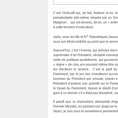
C’est l’Exécutif qui, de fait, élabore la loi
présidentielle elle-même relayée par un Gou
Matignon
… qui est devenu, dit-on, un « enfe
à cette fonction d’exécution).
e
Jadis, sous les IIIe et IV
Républiques, beaucou
sous son étroit contrôle au point que le seco
Aujourd’hui, c’est l’inverse qui prévaut dans 
suprématie d’un Président,
véritable monarq
notre vie politique quotidienne, qui gouverne 
« règne » de cinq ans pouvant même être p
les électeurs le veulent… C’est le parti du 
Parlement, par le jeu des investitures acc
hommes du Président qui, ensuite, placés a
Président d’asseoir son autorité sur le Parlem
le travail du Parlement, depuis le dépôt d’un
gare à ce dernier s’il n’était pas discipliné, c
Il paraît que la chancelière allemande Ange
Premier Ministre, en pointant son doigt sur 
Voyez, je suis sous la surveillance permanen