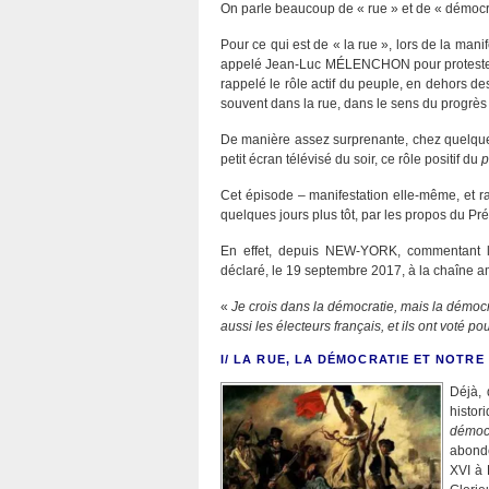
On parle beaucoup de « rue » et de « démocra
Pour ce qui est de « la rue », lors de la mani
appelé Jean-Luc MÉLENCHON pour protester
rappelé le rôle actif du peuple, en dehors des
souvent dans la rue, dans le sens du progrès e
De manière assez surprenante, chez quelques
petit écran télévisé du soir, ce rôle positif du
p
Cet épisode – manifestation elle-même, et ra
quelques jours plus tôt, par les propos du Pr
En effet, depuis NEW-YORK, commentant l’ac
déclaré, le 19 septembre 2017, à la chaîne 
«
Je crois dans la démocratie, mais la démocr
aussi les électeurs français, et ils ont voté p
I/ LA RUE, LA DÉMOCRATIE ET NOTR
Déjà,
histor
démoc
abonde
XVI à 