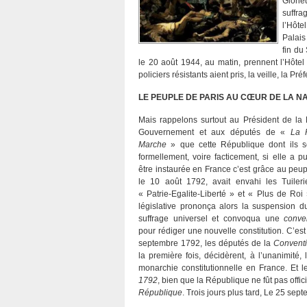
Glorie
suffra
l’Hôte
Palais
fin du
le 20 août 1944, au matin, prennent l’Hôtel
policiers résistants aient pris, la veille, la Pré
LE PEUPLE DE PARIS AU CŒUR DE LA 
Mais rappelons surtout au Président de la
Gouvernement et aux députés de «
La 
Marche
» que cette République dont ils s
formellement, voire facticement, si elle a p
être instaurée en France c’est grâce au peup
le 10 août 1792, avait envahi les Tuile
« Patrie-Egalite-Liberté » et « Plus de Roi
législative prononça alors la suspension du
suffrage universel et convoqua une
conve
pour rédiger une nouvelle constitution. C’est
septembre 1792, les députés de la
Convent
la première fois, décidèrent, à l’unanimité, l
monarchie constitutionnelle en France. Et 
1792
, bien que la République ne fût pas offic
République
. Trois jours plus tard, Le 25 sep