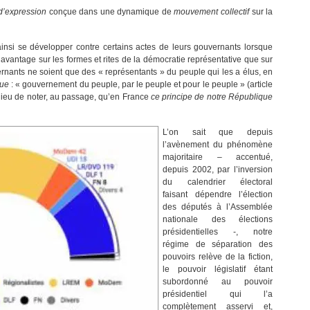
 d’expression
conçue dans une dynamique de
mouvement collectif
sur la
ainsi se développer contre certains actes de leurs gouvernants lorsque
davantage sur les formes et rites de la démocratie représentative que sur
rnants ne soient que des « représentants » du peuple qui les a élus, en
que
: « gouvernement du peuple, par le peuple et pour le peuple » (article
a lieu de noter, au passage, qu’en France
ce principe de notre République
L’on sait que depuis
l’avènement du phénomène
majoritaire – accentué,
depuis 2002, par l’inversion
du calendrier électoral
faisant dépendre l’élection
des députés à l’Assemblée
nationale des élections
présidentielles -, notre
régime de séparation des
pouvoirs relève de la fiction,
le pouvoir législatif étant
subordonné au pouvoir
présidentiel qui l’a
complètement asservi et,