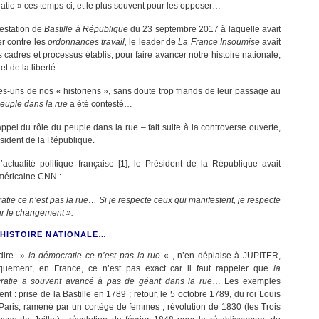
tie » ces temps-ci, et le plus souvent pour les opposer…
festation de
Bastille à République
du 23 septembre 2017 à laquelle avait
 contre les
ordonnances travail,
le leader de
La France Insoumise
avait
 cadres et processus établis, pour faire avancer notre histoire nationale,
t de la liberté.
-uns de nos « historiens », sans doute trop friands de leur passage au
euple dans la rue
a été contesté…
ppel du rôle du peuple dans la rue – fait suite à la controverse ouverte,
ésident de la République.
tualité politique française [1], le Président de la République avait
américaine CNN :
atie ce n’est pas la rue… Si je respecte ceux qui manifestent, je respecte
our le changement ».
E HISTOIRE NATIONALE…
 dire »
la démocratie ce n’est pas la rue
« , n’en déplaise à JUPITER,
iquement, en France, ce n’est pas exact car il faut rappeler que
la
ratie a souvent avancé à pas de géant dans la rue
… Les exemples
nt : prise de la Bastille en 1789 ; retour, le 5 octobre 1789, du roi Louis
Paris, ramené par un cortège de femmes ; révolution de 1830 (les Trois