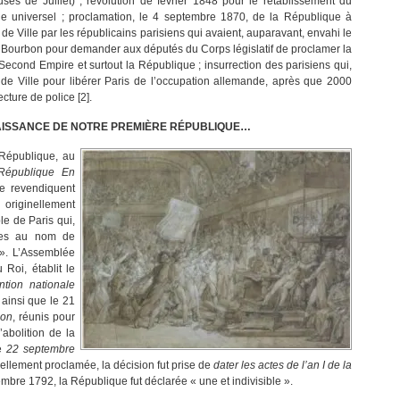
uses de Juillet) ; révolution de février 1848 pour le rétablissement du
ge universel ; proclamation, le 4 septembre 1870, de la République à
l de Ville par les républicains parisiens qui avaient, auparavant, envahi le
 Bourbon pour demander aux députés du Corps législatif de proclamer la
 Second Empire et surtout la République ; insurrection des parisiens qui,
 de Ville pour libérer Paris de l’occupation allemande, après que 2000
fecture de police [2].
NAISSANCE DE NOTRE PREMIÈRE RÉPUBLIQUE…
 République, au
République En
e revendiquent
u originellement
le de Paris qui,
ries au nom de
 ». L’Assemblée
 Roi, établit le
ntion nationale
 ainsi que le 21
ion
, réunis pour
’abolition de la
le
22 septembre
iellement proclamée, la décision fut prise de
dater les actes de l’an I de la
tembre 1792, la République fut déclarée « une et indivisible ».