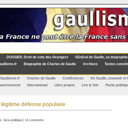
DOSSIER. Droit de vote des étrangers
Général de Gaulle, sa biographie
aullisme.fr
Biographie de Charles de Gaulle
Archives
Textes constit
Gaullisme.fr
Charles de Gaulle
Conférences
De Gaulle, souvenir et f
ouvernement
International
Libre propos
Lire & Voir
Partis politiq
 légitime défense populaire
e :
Actu-politique
|
14 comments