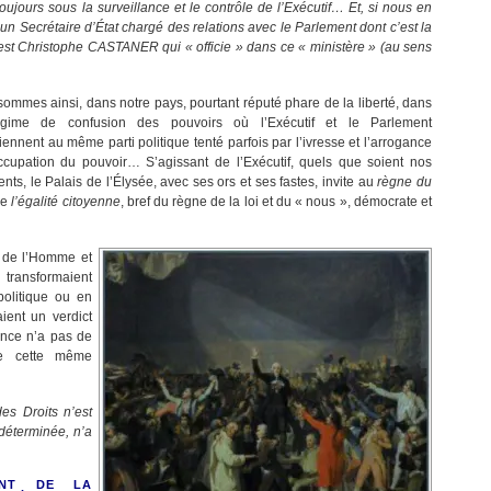
toujours sous la surveillance et le contrôle de l’Exécutif… Et, si nous en
 un Secrétaire d’État chargé des relations avec le Parlement dont c’est la
st Christophe CASTANER qui « officie » dans ce « ministère » (au sens
ommes ainsi, dans notre pays, pourtant réputé phare de la liberté, dans
gime de confusion des pouvoirs où l’Exécutif et le Parlement
iennent au même parti politique tenté parfois par l’ivresse et l’arrogance
ccupation du pouvoir… S’agissant de l’Exécutif, quels que soient nos
ents, le Palais de l’Élysée, avec ses ors et ses fastes, invite au
règne du
de
l’égalité citoyenne
, bref du règne de la loi et du « nous », démocrate et
s de l’Homme et
ransformaient
politique ou en
aient un verdict
ance n’a pas de
 de cette même
es Droits n’est
déterminée, n’a
DENT DE LA