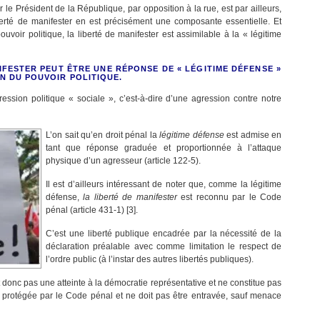
 le Président de la République, par opposition à la rue, est par ailleurs,
erté de manifester en est précisément une composante essentielle. Et
ouvoir politique, la liberté de manifester est assimilable à la « légitime
NIFESTER PEUT ÊTRE UNE RÉPONSE DE « LÉGITIME DÉFENSE »
N DU POUVOIR POLITIQUE
.
gression politique « sociale », c’est-à-dire d’une agression contre notre
L’on sait qu’en droit pénal la
légitime défense
est admise en
tant que réponse graduée et proportionnée à l’attaque
physique d’un agresseur (article 122-5).
Il est d’ailleurs intéressant de noter que, comme la légitime
défense,
la liberté de manifester
est reconnu par le Code
pénal (article 431-1) [3].
C’est une liberté publique encadrée par la nécessité de la
déclaration préalable avec comme limitation le respect de
l’ordre public (à l’instar des autres libertés publiques).
t donc pas une atteinte à la démocratie représentative et ne constitue pas
st protégée par le Code pénal et ne doit pas être entravée, sauf menace