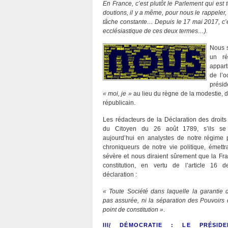
En France, c’est plutôt le Parlement qui est 
doutions, il y a même, pour nous le rappeler,
tâche constante… Depuis le 17 mai 2017, c’e
ecclésiastique de ces deux termes…).
Nous s
un ré
appart
de l’o
présid
« moi, je »
au lieu du règne de la modestie, 
républicain.
Les rédacteurs de la Déclaration des droit
du Citoyen du 26 août 1789, s’ils se t
aujourd’hui en analystes de notre régime 
chroniqueurs de notre vie politique, émettr
sévère et nous diraient sûrement que la Fr
constitution, en vertu de l’article 16
déclaration :
« Toute Société dans laquelle la garantie d
pas assurée, ni la séparation des Pouvoirs 
point de constitution »
.
III/ DÉMOCRATIE : LE PRÉSI