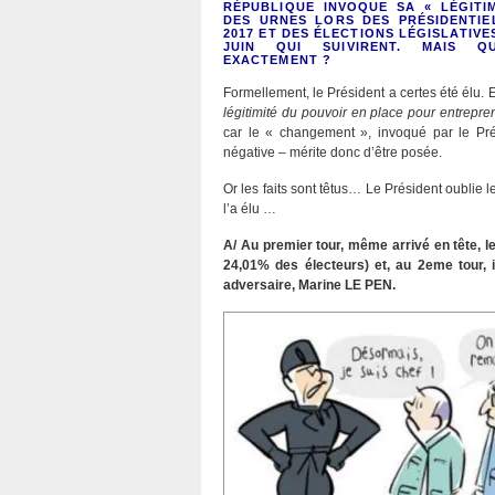
RÉPUBLIQUE INVOQUE SA « LÉGITIM
DES URNES LORS DES PRÉSIDENTIE
2017 ET DES ÉLECTIONS LÉGISLATIVE
JUIN QUI SUIVIRENT. MAIS QU
EXACTEMENT ?
Formellement, le Président a certes été élu. 
légitimité du pouvoir en place pour entrepre
car le « changement », invoqué par le Pré
négative
–
mérite donc d’être posée.
Or les faits sont têtus… Le Président oublie le
l’a élu …
A/ Au premier tour, même arrivé en tête, l
24,01% des électeurs) et, au 2eme tour,
adversaire, Marine LE PEN.