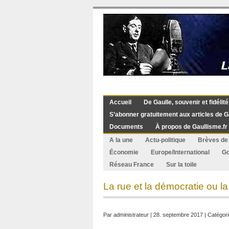
Accueil
De Gaulle, souvenir et fidélité
S’abonner gratuitement aux articles de G
Documents
À propos de Gaullisme.fr
A la une
Actu-politique
Brèves de 
Économie
Europe/International
G
Réseau France
Sur la toile
La rue et la démocratie ou la
Par
administrateur
| 28. septembre 2017 | Catégori