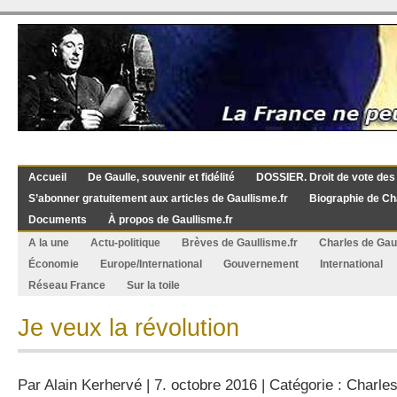
Accueil
De Gaulle, souvenir et fidélité
DOSSIER. Droit de vote des
S’abonner gratuitement aux articles de Gaullisme.fr
Biographie de Ch
Documents
À propos de Gaullisme.fr
A la une
Actu-politique
Brèves de Gaullisme.fr
Charles de Gau
Économie
Europe/International
Gouvernement
International
Réseau France
Sur la toile
Je veux la révolution
Par
Alain Kerhervé
| 7. octobre 2016 | Catégorie :
Charles