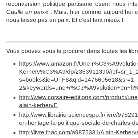
reconversion politique partisane osent nous int
Gaulle en paix
« . Mais, hier comme aujourd’hui et
nous laisse pas en paix. Et c’est tant mieux !
Vous pouvez vous le procurer dans toutes les librai
https://www.amazon.fr/Une-r%C3%A9volutio
Kerherv%C3%A9/dp/2353911390/ref=sr_1_
s=books&ie=UTF8&qid=1476605618&sr=1-
2&keywords=une+r%C3%A9volution+en+h
http://www.corsaire-editions.com/product/une
alain-kerhervE
http://www.librairie-sciencespo.fr/livre/9782
en-heritage-la-politique-sociale-de-charles-d
http://livre.fnac.com/a9875331/Alain-Kerherv