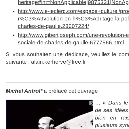
heritage#int=NonApplicable|9875331|NonApp
http://www.e-leclerc.com/espace+culturel/pro
r%C3%A9volution-en-h%C3%A9ritage-la-polit
charles-de-gaulle,28607224/
http://www.gibertjoseph.com/une-revolution-en
sociale-de-charles-de-gaulle-6777566.html
Si vous souhaitez une dédicace, veuillez le co
suivante : alain.kerherve@free.fr
Michel Anfrol*
a préfacé cet ouvrage
… «
Dans le
de ses idées
bien en rai
plusieurs syn