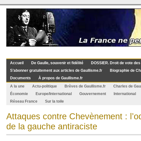
Accueil
De Gaulle, souvenir et fidélité
DOSSIER. Droit de vote des
S’abonner gratuitement aux articles de Gaullisme.fr
Biographie de Ch
Documents
À propos de Gaullisme.fr
A la une
Actu-politique
Brèves de Gaullisme.fr
Charles de Gau
Économie
Europe/International
Gouvernement
International
Réseau France
Sur la toile
Attaques contre Chevènement : l’od
de la gauche antiraciste