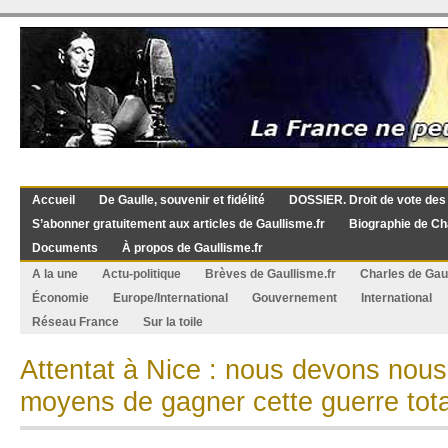
Accueil
De Gaulle, souvenir et fidélité
DOSSIER. Droit de vote des
S’abonner gratuitement aux articles de Gaullisme.fr
Biographie de Ch
Documents
À propos de Gaullisme.fr
A la une
Actu-politique
Brèves de Gaullisme.fr
Charles de Gau
Économie
Europe/International
Gouvernement
International
Réseau France
Sur la toile
Attentat à Nice : nous devons nous
moyens de gagner cette guerre tot