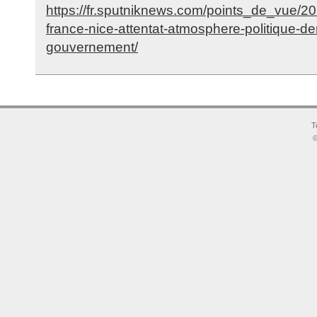
https://fr.sputniknews.com/points_de_vue
france-nice-attentat-atmosphere-politique-d
gouvernement/
T
©