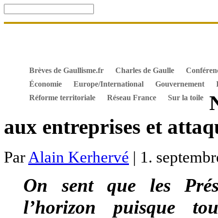
Accueil
De Gaulle, souvenir et fidélité
DOSSIER. Dro
Mes ouvrages
S’abonner gratuitement aux articles de 
Textes constitutionnels
Hommes de l’Histoire
Docum
Brèves de Gaullisme.fr
Charles de Gaulle
Conféren
Économie
Europe/International
Gouvernement
Réforme territoriale
Réseau France
Sur la toile
aux entreprises et attaq
Par
Alain Kerhervé
| 1. septembr
On sent que les Prés
l’horizon puisque t