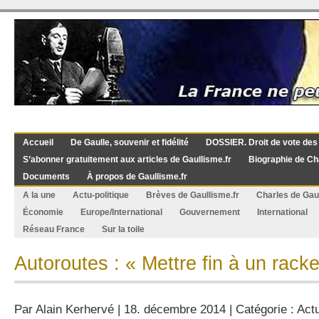
Accueil
De Gaulle, souvenir et fidélité
DOSSIER. Droit de vote des
S’abonner gratuitement aux articles de Gaullisme.fr
Biographie de Ch
Documents
À propos de Gaullisme.fr
A la une
Actu-politique
Brèves de Gaullisme.fr
Charles de Gau
Économie
Europe/International
Gouvernement
International
Réseau France
Sur la toile
Autoroutes : « Mettre fin à un rack
Par
Alain Kerhervé
| 18. décembre 2014 | Catégorie :
Actu