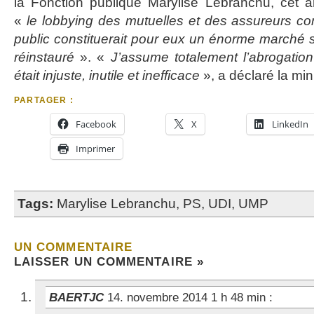
la Fonction publique Marylise Lebranchu, cet
«
le lobbying des mutuelles et des assureurs co
public constituerait pour eux un énorme marché si
réinstauré
». «
J’assume totalement l’abrogatio
était injuste, inutile et inefficace
», a déclaré la mini
PARTAGER :
Facebook
X
LinkedIn
Imprimer
Tags:
Marylise Lebranchu
,
PS
,
UDI
,
UMP
UN COMMENTAIRE
LAISSER UN COMMENTAIRE »
BAERTJC
14. novembre 2014 1 h 48 min
: