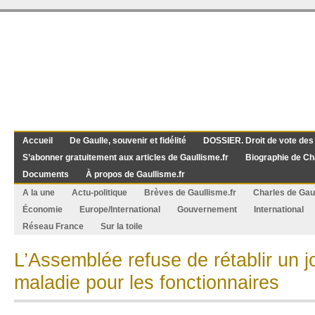
Accueil
De Gaulle, souvenir et fidélité
DOSSIER. Droit de vote des
S’abonner gratuitement aux articles de Gaullisme.fr
Biographie de Ch
Documents
À propos de Gaullisme.fr
A la une
Actu-politique
Brèves de Gaullisme.fr
Charles de Gau
Économie
Europe/International
Gouvernement
International
Réseau France
Sur la toile
L’Assemblée refuse de rétablir un 
maladie pour les fonctionnaires