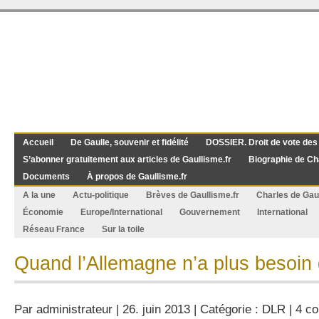
Accueil
De Gaulle, souvenir et fidélité
DOSSIER. Droit de vote des
S’abonner gratuitement aux articles de Gaullisme.fr
Biographie de Ch
Documents
À propos de Gaullisme.fr
A la une
Actu-politique
Brèves de Gaullisme.fr
Charles de Gau
Économie
Europe/International
Gouvernement
International
Réseau France
Sur la toile
Quand l’Allemagne n’a plus besoin 
Par
administrateur
| 26. juin 2013 | Catégorie :
DLR
|
4 c